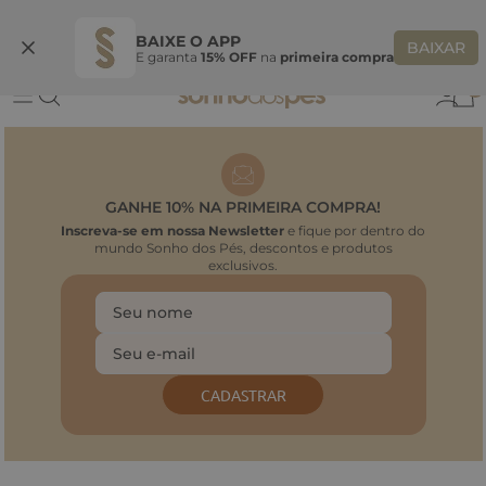
Ganhe 10% OFF na coleção utilizando o código do seu vendedor*
S
BAIXE O APP
BAIXAR
E garanta
15% OFF
na
primeira compra
0
GANHE 10% NA PRIMEIRA COMPRA!
Inscreva-se em nossa Newsletter
e fique por dentro do
mundo Sonho dos Pés, descontos e produtos
exclusivos.
CADASTRAR