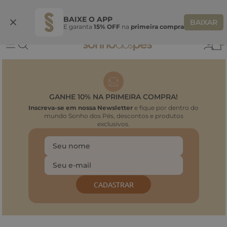
Ganhe 10% OFF na coleção utilizando o código do seu vendedor*
S
BAIXE O APP
BAIXAR
E garanta
15% OFF
na
primeira compra
0
GANHE 10% NA PRIMEIRA COMPRA!
Inscreva-se em nossa Newsletter
e fique por dentro do
mundo Sonho dos Pés, descontos e produtos
exclusivos.
CADASTRAR