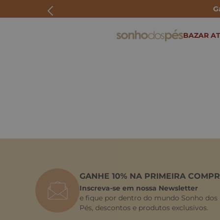
G
ERMOS MAIS BUSCADOS
BAZAR AT
rasteira
papete
tenis
bolsa
bota
GANHE 10% NA PRIMEIRA COMPR
Inscreva-se em nossa Newsletter
e fique por dentro do mundo Sonho dos
Pés, descontos e produtos exclusivos.