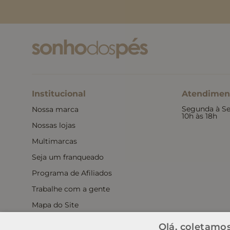
Institucional
Atendimen
Segunda à Se
Nossa marca
10h às 18h
Nossas lojas
Multimarcas
Seja um franqueado
Programa de Afiliados
Trabalhe com a gente
Mapa do Site
Política de Privacidade
Olá, coletamos