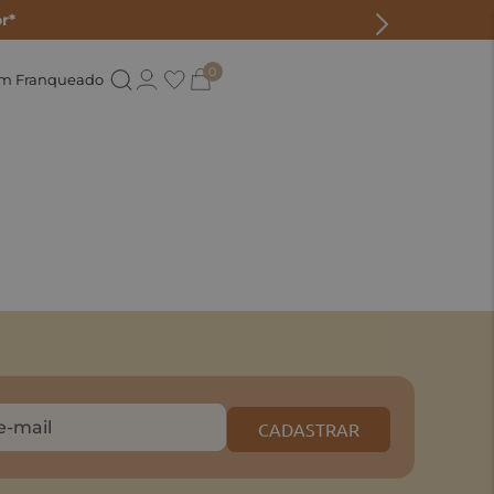
r*
0
um Franqueado
CADASTRAR