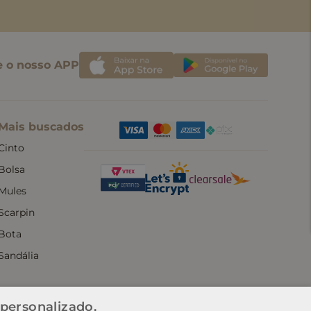
e o nosso APP
Mais buscados
Cinto
Bolsa
Mules
Scarpin
Bota
Sandália
 personalizado.