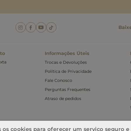
Baix
to
Informações Úteis
xta
Trocas e Devoluções
Política de Privacidade
Fale Conosco
Perguntas Frequentes
Atraso de pedidos
 os cookies para oferecer um serviço seguro e