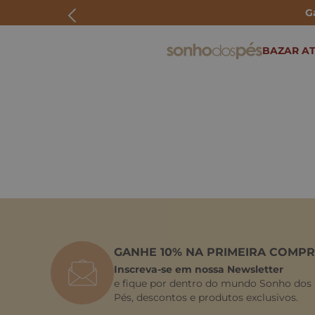
G
ERMOS MAIS BUSCADOS
BAZAR AT
rasteira
papete
tenis
bolsa
bota
GANHE 10% NA PRIMEIRA COMPR
Inscreva-se em nossa Newsletter
e fique por dentro do mundo Sonho dos
Pés, descontos e produtos exclusivos.