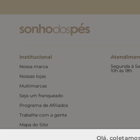
Institucional
Atendimen
Segunda à Se
Nossa marca
10h às 18h
Nossas lojas
Multimarcas
Seja um franqueado
Programa de Afiliados
Trabalhe com a gente
Mapa do Site
Política de Privacidade
Olá, coletamos