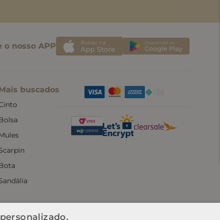
e o nosso APP
Mais buscados
Cinto
Bolsa
Mules
Scarpin
Bota
Sandália
 personalizado.