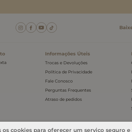
Baix
to
Informações Úteis
xta
Trocas e Devoluções
Política de Privacidade
Fale Conosco
Perguntas Frequentes
Atraso de pedidos
 os cookies para oferecer um serviço seguro e