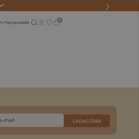
r*
0
um Franqueado
CADASTRAR