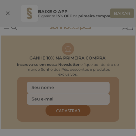
Ganhe 10% OFF na coleção utilizando o código do seu vendedor*
S
BAIXE O APP
BAIXAR
E garanta
15% OFF
na
primeira compra
0
GANHE 10% NA PRIMEIRA COMPRA!
Inscreva-se em nossa Newsletter
e fique por dentro do
mundo Sonho dos Pés, descontos e produtos
exclusivos.
CADASTRAR