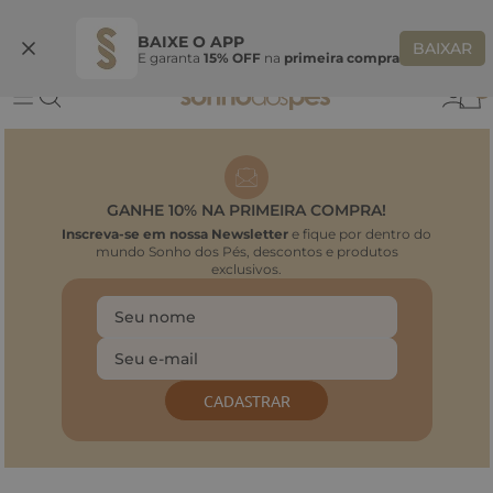
Ganhe 10% OFF na coleção utilizando o código do seu vendedor*
S
BAIXE O APP
BAIXAR
E garanta
15% OFF
na
primeira compra
0
GANHE 10% NA PRIMEIRA COMPRA!
Inscreva-se em nossa Newsletter
e fique por dentro do
mundo Sonho dos Pés, descontos e produtos
exclusivos.
CADASTRAR