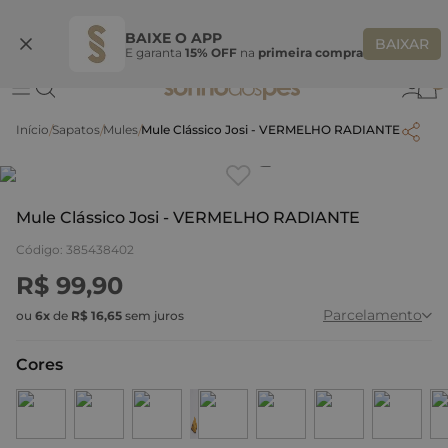
Ganhe 10% OFF na coleção utilizando o código do seu vendedor*
S
BAIXE O APP
BAIXAR
E garanta
15% OFF
na
primeira compra
0
Sapatos
Mules
Mule Clássico Josi - VERMELHO RADIANTE
Clique
para dar zoom.
Mule Clássico Josi - VERMELHO RADIANTE
Código
:
385438402
R$
99
,
90
Parcelamento
ou
6
x
de
R$
16
,
65
sem juros
Cores