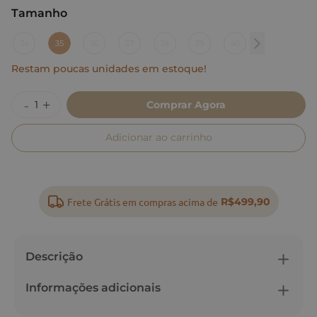
Tamanho
:
35
34
35
36
37
38
39
40
Restam poucas unidades em estoque!
Comprar Agora
Adicionar ao carrinho
Frete Grátis em compras acima de
R$499,90
Descrição
Informações adicionais