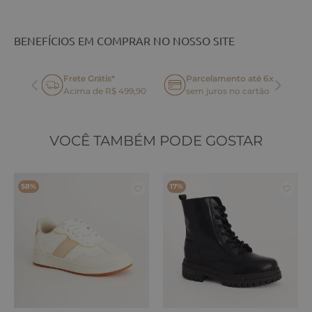
BENEFÍCIOS EM COMPRAR NO NOSSO SITE
Frete Grátis*
Parcelamento até 6x
oca
Acima de R$ 499,90
sem juros no cartão
VOCÊ TAMBÉM PODE GOSTAR
58%
17%