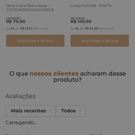
Tênis Listra Texturizada -
Coturno Érika - PRETA
COTTON/ROSADO/VERDE
ERVA
R$
189
,
90
R$
179
,
90
R$
79
,
90
R$
149
,
90
ou
6
x
de
R$
13
,
31
sem juros
ou
6
x
de
R$
24
,
98
sem juros
ADICIONAR A SACOLA
ADICIONAR A SACOLA
O que
nossos clientes
acharam desse
produto?
Avaliações
Mais recentes
Todos
Carregando…