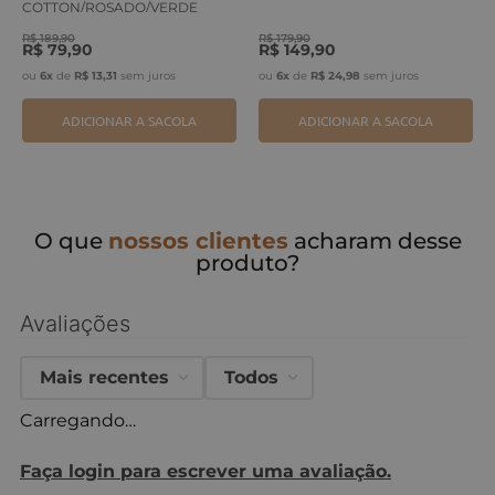
COTTON/ROSADO/VERDE
ERVA
R$
189
,
90
R$
179
,
90
R$
79
,
90
R$
149
,
90
ou
6
x
de
R$
13
,
31
sem juros
ou
6
x
de
R$
24
,
98
sem juros
ADICIONAR A SACOLA
ADICIONAR A SACOLA
O que
nossos clientes
acharam desse
produto?
Avaliações
Mais recentes
Todos
Carregando…
Faça login para escrever uma avaliação.