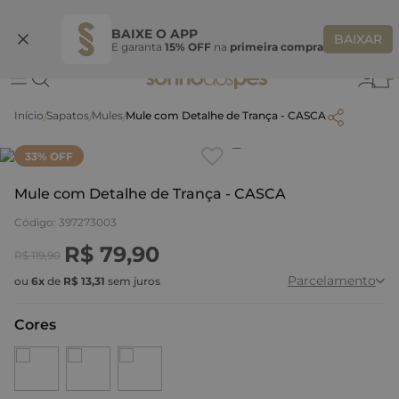
Ganhe 10% OFF na coleção utilizando o código do seu vendedor*
S
BAIXE O APP
BAIXAR
E garanta
15% OFF
na
primeira compra
0
Sapatos
Mules
Mule com Detalhe de Trança - CASCA
Clique
para dar zoom.
33
% OFF
Mule com Detalhe de Trança - CASCA
Código
:
397273003
R$
79
,
90
R$
119
,
90
Parcelamento
ou
6
x
de
R$
13
,
31
sem juros
Cores