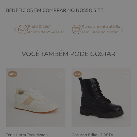
BENEFÍCIOS EM COMPRAR NO NOSSO SITE
Frete Grátis*
Parcelamento até 6x
oca
Acima de R$ 499,90
sem juros no cartão
VOCÊ TAMBÉM PODE GOSTAR
58%
17%
Tênis Listra Texturizada -
Coturno Érika - PRETA