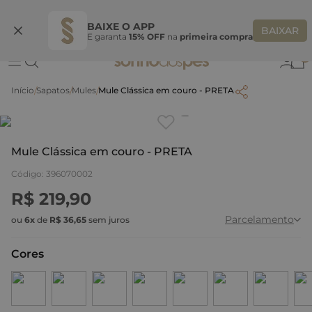
Ganhe 10% OFF na coleção utilizando o código do seu vendedor*
S
BAIXE O APP
BAIXAR
E garanta
15% OFF
na
primeira compra
0
Sapatos
Mules
Mule Clássica em couro - PRETA
Clique
para dar zoom.
Mule Clássica em couro - PRETA
Código
:
396070002
R$
219
,
90
Parcelamento
ou
6
x
de
R$
36
,
65
sem juros
Cores