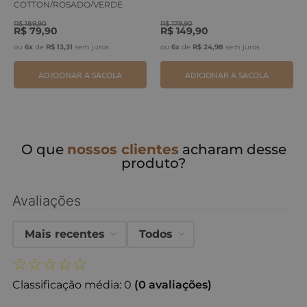
COTTON/ROSADO/VERDE
ERVA
R$
189
,
90
R$
179
,
90
R$
79
,
90
R$
149
,
90
ou
6
x
de
R$
13
,
31
sem juros
ou
6
x
de
R$
24
,
98
sem juros
ADICIONAR A SACOLA
ADICIONAR A SACOLA
O que
nossos clientes
acharam desse
produto?
Avaliações
Mais recentes
Todos
☆
☆
☆
☆
☆
Classificação média: 0
(0 avaliações)