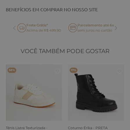
BENEFÍCIOS EM COMPRAR NO NOSSO SITE
Frete Grátis*
Parcelamento até 6x
oca
Acima de R$ 499,90
sem juros no cartão
VOCÊ TAMBÉM PODE GOSTAR
58%
17%
Tênis Listra Texturizada -
Coturno Érika - PRETA