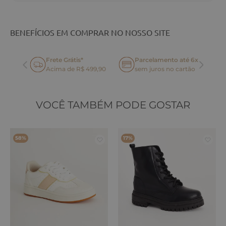
BENEFÍCIOS EM COMPRAR NO NOSSO SITE
Frete Grátis*
Parcelamento até 6x
oca
Acima de R$ 499,90
sem juros no cartão
VOCÊ TAMBÉM PODE GOSTAR
58%
17%