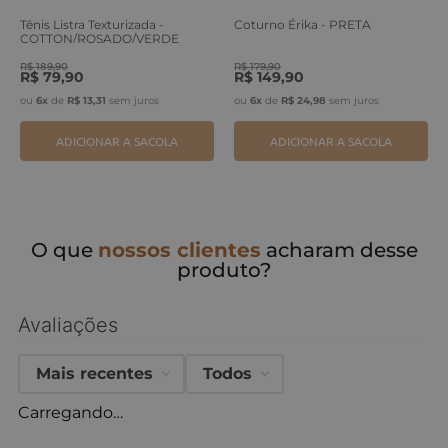
Tênis Listra Texturizada -
Coturno Érika - PRETA
COTTON/ROSADO/VERDE
ERVA
R$
189
,
90
R$
179
,
90
R$
79
,
90
R$
149
,
90
ou
6
x
de
R$
13
,
31
sem juros
ou
6
x
de
R$
24
,
98
sem juros
ADICIONAR A SACOLA
ADICIONAR A SACOLA
O que
nossos clientes
acharam desse
produto?
Avaliações
Mais recentes
Todos
Carregando…