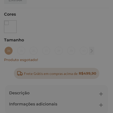
Cores
Tamanho
:
34
34
35
36
37
38
39
40
Produto esgotado!
Frete Grátis em compras acima de
R$499,90
Descrição
Informações adicionais