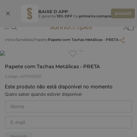
Ganhe 10% OFF na coleção utilizando o código do seu vendedor*
S
BAIXE O APP
BAIXAR
E garanta
15% OFF
na
primeira compra
0
Sandálias
Papete
Papete com Tachas Metálicas - PRETA
Clique
para dar zoom.
Papete com Tachas Metálicas - PRETA
Código
:
407300002
Este produto não está disponível no momento
Quero saber quando estiver disponível
ENVIAR