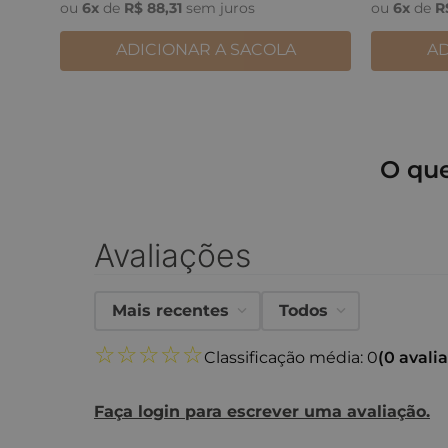
ou
6
x
de
R$
88
,
31
sem juros
ou
6
x
de
R
ADICIONAR A SACOLA
AD
O qu
Avaliações
Mais recentes
Todos
☆
☆
☆
☆
☆
Classificação média: 0
(0 avali
Faça login para escrever uma avaliação.