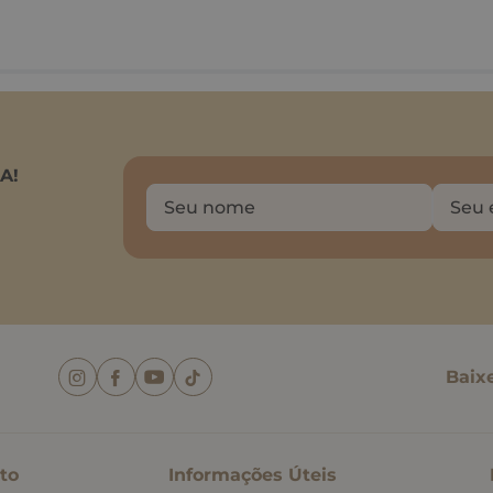
A!
Baix
to
Informações Úteis