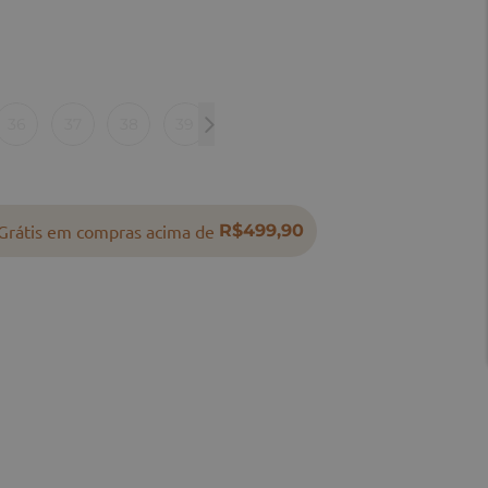
36
37
38
39
40
Grátis em compras acima de
R$499,90