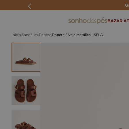
G
ERMOS MAIS BUSCADOS
BAZAR AT
rasteira
Sandálias
Papete
Papete Fivela Metálica - SELA
papete
tenis
bolsa
bota