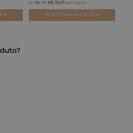
ou
6
x
de
R$
33
,
31
sem juros
OLA
ADICIONAR A SACOLA
duto?