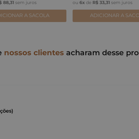
$
88
,
31
sem juros
ou
6
x
de
R$
33
,
31
sem juros
ICIONAR A SACOLA
ADICIONAR A SAC
e
nossos clientes
acharam desse pro
ações)