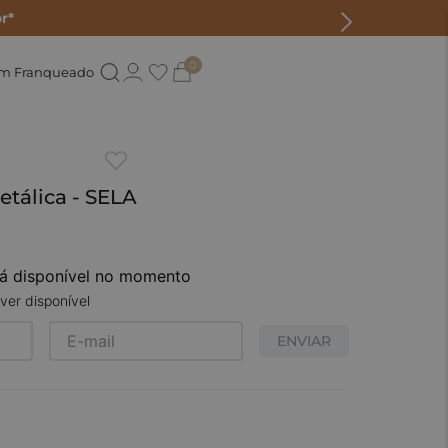
r*
0
um Franqueado
etálica - SELA
tá disponível no momento
ver disponível
ENVIAR