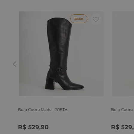
Bazar
Bota Couro Maris - PRETA
Bota Couro
R$
529
,
90
R$
529
,
34
35
36
37
38
39
34
35
3