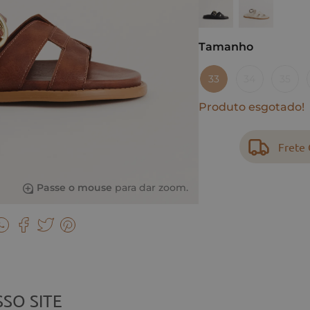
Tamanho
33
34
35
Produto esgotado!
Frete 
Passe o mouse
para dar zoom.
SO SITE