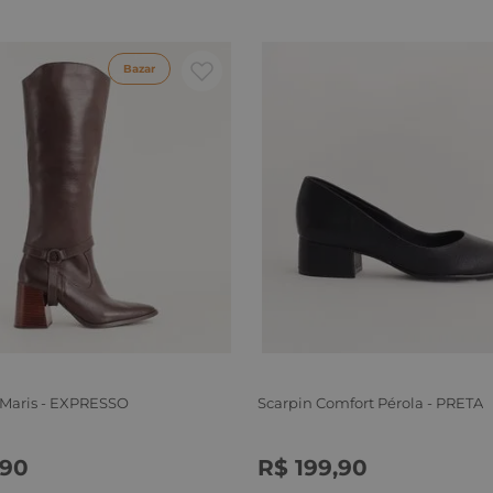
Bazar
 Maris - EXPRESSO
Scarpin Comfort Pérola - PRETA
90
R$
199
,
90
6
37
38
39
34
35
36
37
38
39
40