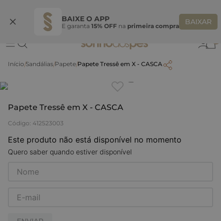
Ganhe 10% OFF na coleção utilizando o código do seu vendedor*
S
BAIXE O APP
BAIXAR
E garanta
15% OFF
na
primeira compra
0
Sandálias
Papete
Papete Tressê em X - CASCA
Clique
para dar zoom.
Papete Tressê em X - CASCA
Código
:
412523003
Este produto não está disponível no momento
Quero saber quando estiver disponível
ENVIAR