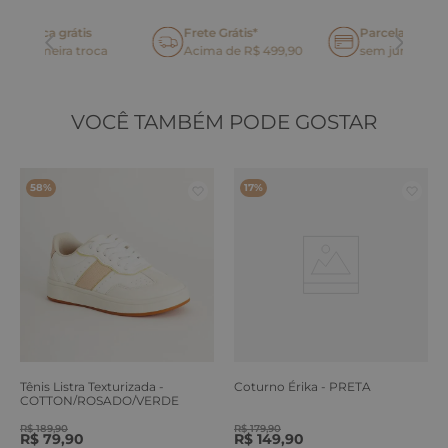
Frete Grátis*
Parcelamento até 6x
oca
Acima de R$ 499,90
sem juros no cartão
VOCÊ TAMBÉM PODE GOSTAR
58%
17%
Tênis Listra Texturizada -
Coturno Érika - PRETA
COTTON/ROSADO/VERDE
ERVA
R$
189
,
90
R$
179
,
90
R$
79
,
90
R$
149
,
90