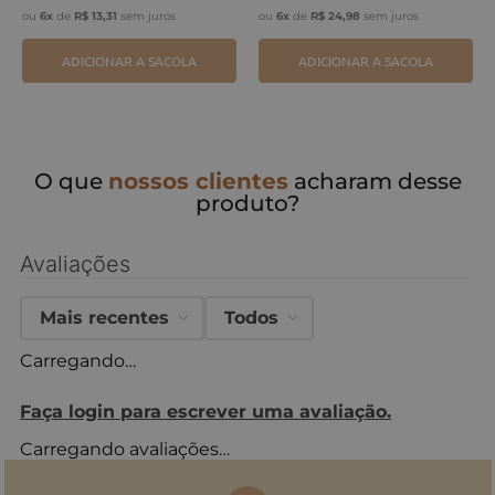
ou
6
x
de
R$
13
,
31
sem juros
ou
6
x
de
R$
24
,
98
sem juros
ADICIONAR A SACOLA
ADICIONAR A SACOLA
O que
nossos clientes
acharam desse
produto?
Avaliações
Mais recentes
Todos
Carregando…
Faça login para escrever uma avaliação.
Carregando avaliações…