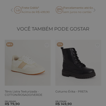
Frete Grátis*
Parcelamento até 6x
oca
Acima de R$ 499,90
sem juros no cartão
VOCÊ TAMBÉM PODE GOSTAR
58%
17%
Tênis Listra Texturizada -
Coturno Érika - PRETA
COTTON/ROSADO/VERDE
ERVA
R$
189
,
90
R$
179
,
90
R$
79
,
90
R$
149
,
90