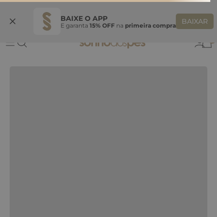
Ganhe 10% OFF
na primeira compra
BEMVINDASONHO
COPIAR
BAIXE O APP
BAIXAR
E garanta
15% OFF
na
primeira compra
0