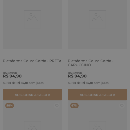
Plataforma Couro Corda - PRETA
Plataforma Couro Corda -
CAPUCCINO
R$
229
,
90
R$
229
,
90
R$
94
,
90
R$
94
,
90
ou
6
x
de
R$
15
,
81
sem juros
ou
6
x
de
R$
15
,
81
sem juros
ADICIONAR A SACOLA
ADICIONAR A SACOLA
58%
67%