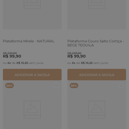
Plataforma Mirela - NATURAL
Plataforma Couro Salto Cortiça -
BEGE TEQUILA
R$
239
,
90
R$
299
,
90
R$
99
,
90
R$
99
,
90
ou
6
x
de
R$
16
,
65
sem juros
ou
6
x
de
R$
16
,
65
sem juros
ADICIONAR A SACOLA
ADICIONAR A SACOLA
50%
60%