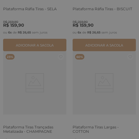
Plataforma Ráfia Tiras - SELA
Plataforma Ráfia Tiras - BISCUIT
R$
259
,
90
R$
259
,
90
R$
159
,
90
R$
159
,
90
ou
6
x
de
R$
26
,
65
sem juros
ou
6
x
de
R$
26
,
65
sem juros
ADICIONAR A SACOLA
ADICIONAR A SACOLA
23%
60%
Plataforma Tiras Trançadas
Plataforma Tiras Largas -
Metalizada - CHAMPAGNE
COTTON