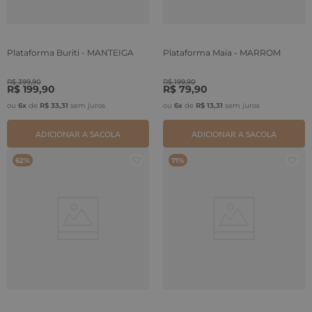
Plataforma Buriti - MANTEIGA
Plataforma Maia - MARROM
R$
399
,
90
R$
199
,
90
R$
199
,
90
R$
79
,
90
ou
6
x
de
R$
33
,
31
sem juros
ou
6
x
de
R$
13
,
31
sem juros
ADICIONAR A SACOLA
ADICIONAR A SACOLA
62%
71%