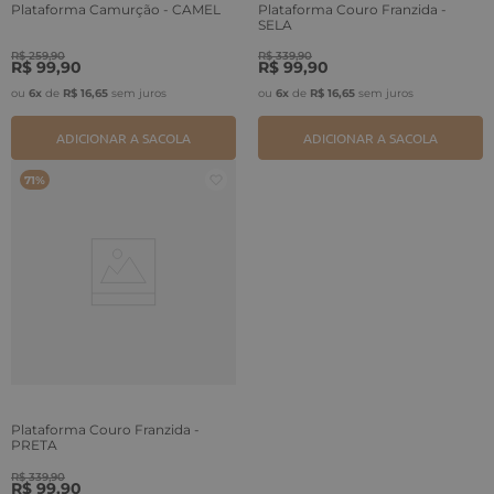
Plataforma Camurção - CAMEL
Plataforma Couro Franzida -
SELA
R$
259
,
90
R$
339
,
90
R$
99
,
90
R$
99
,
90
ou
6
x
de
R$
16
,
65
sem juros
ou
6
x
de
R$
16
,
65
sem juros
ADICIONAR A SACOLA
ADICIONAR A SACOLA
71%
Plataforma Couro Franzida -
PRETA
R$
339
,
90
R$
99
,
90