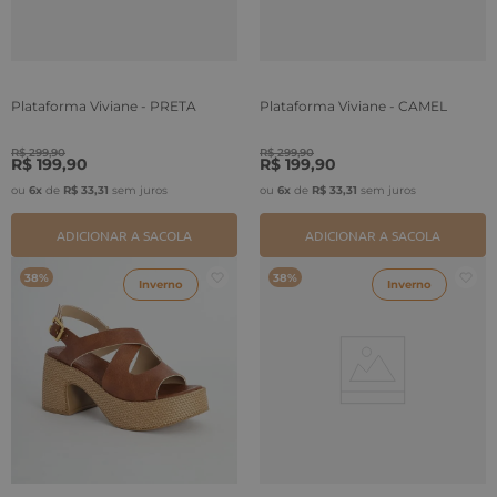
Plataforma Viviane - PRETA
Plataforma Viviane - CAMEL
R$
299
,
90
R$
299
,
90
R$
199
,
90
R$
199
,
90
ou
6
x
de
R$
33
,
31
sem juros
ou
6
x
de
R$
33
,
31
sem juros
ADICIONAR A SACOLA
ADICIONAR A SACOLA
38%
38%
Inverno
Inverno