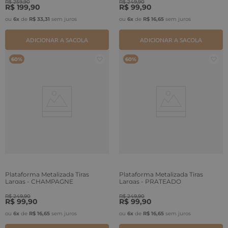
R$
259
,
90
R$
249
,
90
R$
199
,
90
R$
99
,
90
ou
6
x
de
R$
33
,
31
sem juros
ou
6
x
de
R$
16
,
65
sem juros
ADICIONAR A SACOLA
ADICIONAR A SACOLA
60%
60%
Plataforma Metalizada Tiras
Plataforma Metalizada Tiras
Largas - CHAMPAGNE
Largas - PRATEADO
R$
249
,
90
R$
249
,
90
R$
99
,
90
R$
99
,
90
ou
6
x
de
R$
16
,
65
sem juros
ou
6
x
de
R$
16
,
65
sem juros