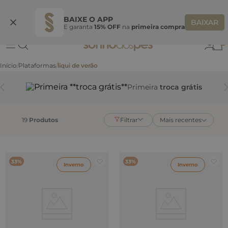
Ganhe 10% OFF na coleção utilizando o código do seu vendedor*
S
BAIXE O APP
BAIXAR
E garanta
15% OFF
na
primeira compra
0
Plataformas
liqui de verão
Primeira
troca grátis
19
Produtos
Filtrar
Mais recentes
33%
33%
Inverno
Inverno