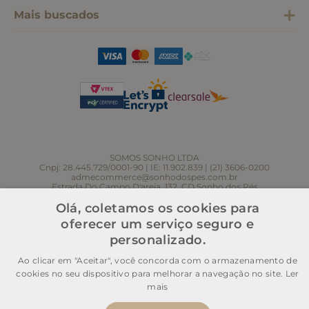
Mais buscados
SOMOS SONHO LTDA
Cnpj: 28.445.729/0001-90 | IE: 11.902.839 | (21) 3606-0200
admecommerce@sonhodospes.com.br
Estrada Do Campo D'areia, 132, CD Sonho dos Pés
Rio de Janeiro, RJ, 22743-310
Olá, coletamos os cookies para
oferecer um serviço seguro e
personalizado.
Ao clicar em "Aceitar", você concorda com o armazenamento de
cookies no seu dispositivo para melhorar a navegação no site.
Ler
mais