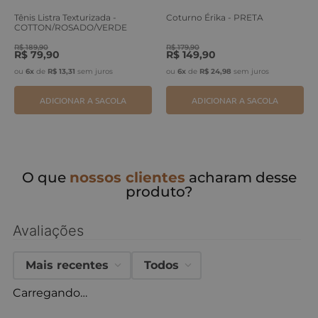
Tênis Listra Texturizada -
Coturno Érika - PRETA
COTTON/ROSADO/VERDE
ERVA
R$
189
,
90
R$
179
,
90
R$
79
,
90
R$
149
,
90
ou
6
x
de
R$
13
,
31
sem juros
ou
6
x
de
R$
24
,
98
sem juros
ADICIONAR A SACOLA
ADICIONAR A SACOLA
O que
nossos clientes
acharam desse
produto?
Avaliações
Mais recentes
Todos
Carregando…