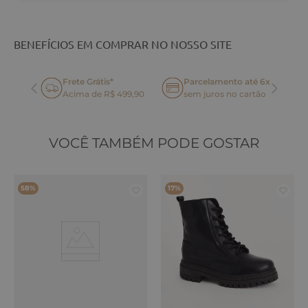
BENEFÍCIOS EM COMPRAR NO NOSSO SITE
Frete Grátis*
Parcelamento até 6x
oca
Acima de R$ 499,90
sem juros no cartão
VOCÊ TAMBÉM PODE GOSTAR
58%
17%