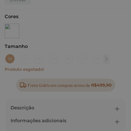
Cores
Tamanho
:
34
34
35
36
37
38
39
40
Produto esgotado!
Frete Grátis em compras acima de
R$499,90
Descrição
Informações adicionais