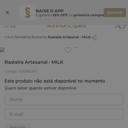
Ganhe 10% OFF na coleção utilizando o código do seu vendedor*
S
BAIXE O APP
BAIXAR
E garanta
15% OFF
na
primeira compra
0
Sandálias
Rasteiras
Rasteira Artesanal - MILK
Clique
para dar zoom.
Rasteira Artesanal - MILK
Código
:
405963341
Este produto não está disponível no momento
Quero saber quando estiver disponível
ENVIAR