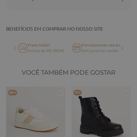
BENEFÍCIOS EM COMPRAR NO NOSSO SITE
Frete Grátis*
Parcelamento até 6x
oca
Acima de R$ 499,90
sem juros no cartão
VOCÊ TAMBÉM PODE GOSTAR
58%
17%