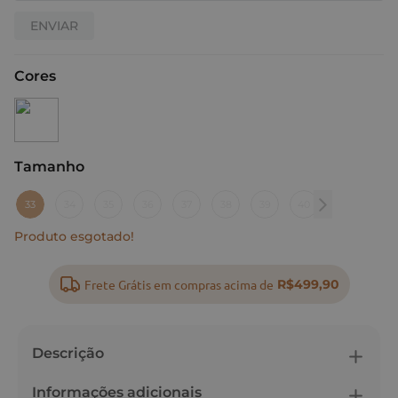
ENVIAR
Cores
Tamanho
:
33
33
34
35
36
37
38
39
40
Produto esgotado!
Frete Grátis em compras acima de
R$499,90
Descrição
Informações adicionais