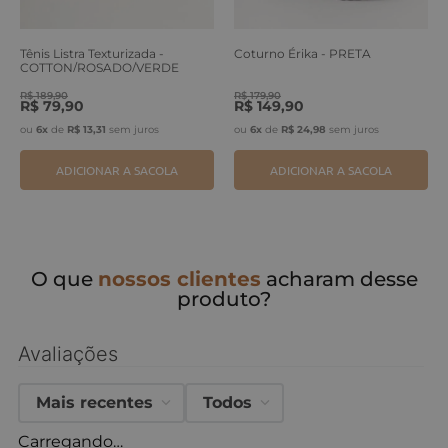
Tênis Listra Texturizada -
Coturno Érika - PRETA
COTTON/ROSADO/VERDE
ERVA
R$
189
,
90
R$
179
,
90
R$
79
,
90
R$
149
,
90
ou
6
x
de
R$
13
,
31
sem juros
ou
6
x
de
R$
24
,
98
sem juros
ADICIONAR A SACOLA
ADICIONAR A SACOLA
O que
nossos clientes
acharam desse
produto?
Avaliações
Mais recentes
Todos
Carregando…