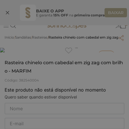
Ganhe 10% OFF na coleção utilizando o código do seu vendedor*
S
BAIXE O APP
BAIXAR
E garanta
15% OFF
na
primeira compra
0
Sandálias
Rasteiras
Rasteira chinelo com cabedal em zig zag com 
Clique
para dar zoom.
Bazar
Rasteira chinelo com cabedal em zig zag com brilh
o - MARFIM
Código
:
382540004
Este produto não está disponível no momento
Quero saber quando estiver disponível