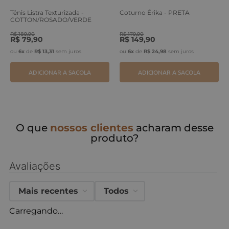
Tênis Listra Texturizada -
Coturno Érika - PRETA
COTTON/ROSADO/VERDE
ERVA
R$
189
,
90
R$
179
,
90
R$
79
,
90
R$
149
,
90
ou
6
x
de
R$
13
,
31
sem juros
ou
6
x
de
R$
24
,
98
sem juros
ADICIONAR A SACOLA
ADICIONAR A SACOLA
O que
nossos clientes
acharam desse
produto?
Avaliações
Mais recentes
Todos
Carregando…