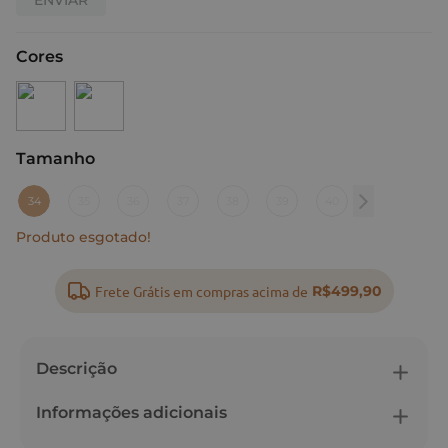
Cores
Tamanho
:
34
34
35
36
37
38
39
40
Produto esgotado!
Frete Grátis em compras acima de
R$499,90
Descrição
Informações adicionais