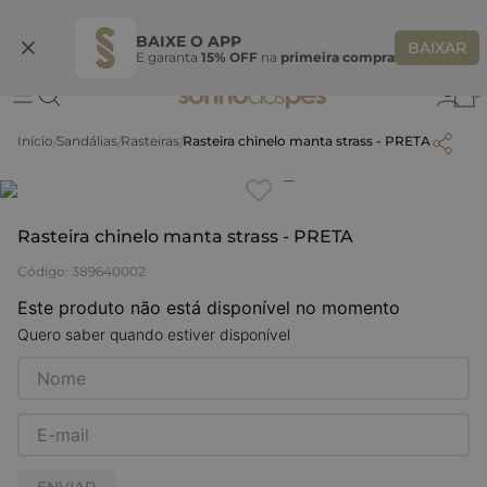
Ganhe 10% OFF na coleção utilizando o código do seu vendedor*
S
BAIXE O APP
BAIXAR
E garanta
15% OFF
na
primeira compra
0
Sandálias
Rasteiras
Rasteira chinelo manta strass - PRETA
Clique
para dar zoom.
Rasteira chinelo manta strass - PRETA
Código
:
389640002
Este produto não está disponível no momento
Quero saber quando estiver disponível
ENVIAR