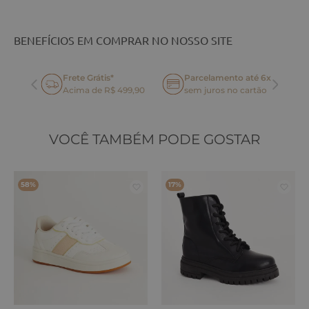
BENEFÍCIOS EM COMPRAR NO NOSSO SITE
Frete Grátis*
Parcelamento até 6x
oca
Acima de R$ 499,90
sem juros no cartão
VOCÊ TAMBÉM PODE GOSTAR
58%
17%