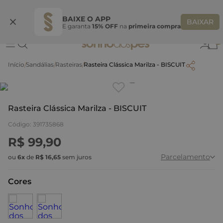
Ganhe 10% OFF na coleção utilizando o código do seu vendedor*
S
BAIXE O APP
BAIXAR
E garanta
15% OFF
na
primeira compra
0
Sandálias
Rasteiras
Rasteira Clássica Marilza - BISCUIT
Clique
para dar zoom.
Rasteira Clássica Marilza - BISCUIT
Código
:
391735868
R$
99
,
90
Parcelamento
ou
6
x
de
R$
16
,
65
sem juros
Cores