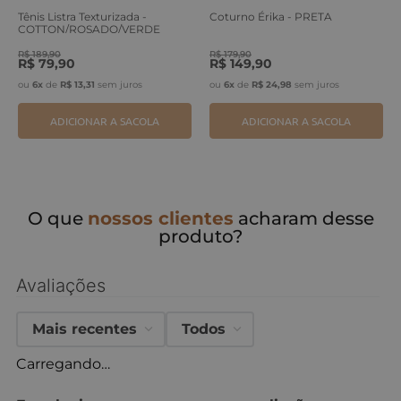
Tênis Listra Texturizada -
Coturno Érika - PRETA
COTTON/ROSADO/VERDE
ERVA
R$
189
,
90
R$
179
,
90
R$
79
,
90
R$
149
,
90
ou
6
x
de
R$
13
,
31
sem juros
ou
6
x
de
R$
24
,
98
sem juros
ADICIONAR A SACOLA
ADICIONAR A SACOLA
O que
nossos clientes
acharam desse
produto?
Avaliações
Mais recentes
Todos
Carregando…