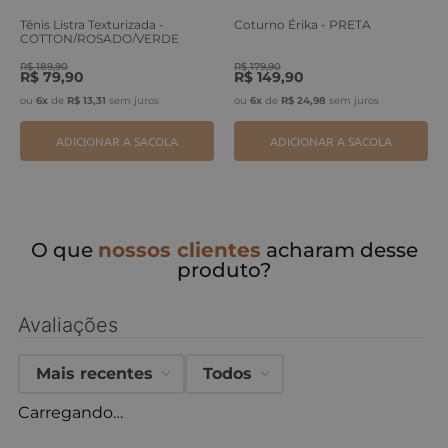
Tênis Listra Texturizada -
Coturno Érika - PRETA
COTTON/ROSADO/VERDE
ERVA
R$
189
,
90
R$
179
,
90
R$
79
,
90
R$
149
,
90
ou
6
x
de
R$
13
,
31
sem juros
ou
6
x
de
R$
24
,
98
sem juros
ADICIONAR A SACOLA
ADICIONAR A SACOLA
O que
nossos clientes
acharam desse
produto?
Avaliações
Mais recentes
Todos
Carregando…