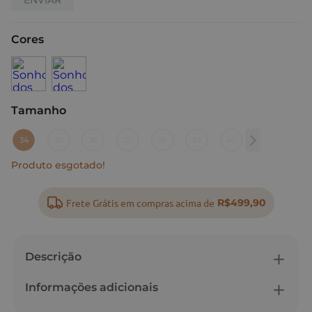
Cores
Tamanho
:
34
34
35
36
37
38
39
40
Produto esgotado!
Frete Grátis em compras acima de
R$499,90
Descrição
Informações adicionais