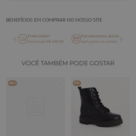
BENEFÍCIOS EM COMPRAR NO NOSSO SITE
Frete Grátis*
Parcelamento até 6x
oca
Acima de R$ 499,90
sem juros no cartão
VOCÊ TAMBÉM PODE GOSTAR
58%
17%