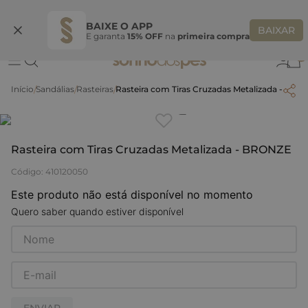
Ganhe 10% OFF na coleção utilizando o código do seu vendedor*
S
BAIXE O APP
BAIXAR
E garanta
15% OFF
na
primeira compra
0
Sandálias
Rasteiras
Rasteira com Tiras Cruzadas Metalizada - BR
Clique
para dar zoom.
Rasteira com Tiras Cruzadas Metalizada - BRONZE
Código
:
410120050
Este produto não está disponível no momento
Quero saber quando estiver disponível
ENVIAR