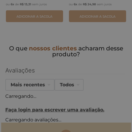
ou
6
x
de
R$
13
,
31
sem juros
ou
6
x
de
R$
24
,
98
sem juros
ADICIONAR A SACOLA
ADICIONAR A SACOLA
O que
nossos clientes
acharam desse
produto?
Avaliações
Mais recentes
Todos
Carregando…
Faça login para escrever uma avaliação.
Carregando avaliações…