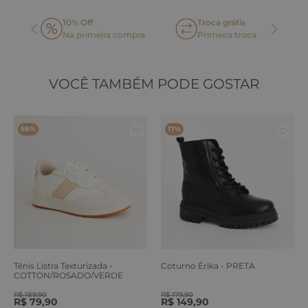
10% Off
Troca grátis
Na primeira compra
Primeira troca
VOCÊ TAMBÉM PODE GOSTAR
58%
17%
Tênis Listra Texturizada -
Coturno Érika - PRETA
COTTON/ROSADO/VERDE
ERVA
R$
189
,
90
R$
179
,
90
R$
79
,
90
R$
149
,
90