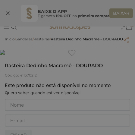
Ganhe 10% OFF
na primeira compra
S
BEMVINDASONHO
COPIAR
BAIXE O APP
BAIXAR
E garanta
15% OFF
na
primeira compra
0
Sandálias
Rasteiras
Rasteira Dedinho Macramê - DOURADO
Clique
para dar zoom.
Rasteira Dedinho Macramê - DOURADO
Código
:
411570212
Este produto não está disponível no momento
Quero saber quando estiver disponível
ENVIAR