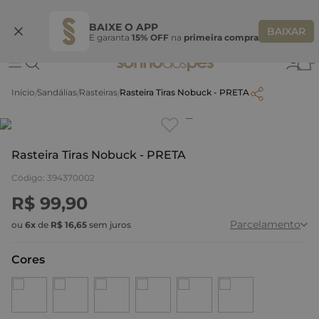
Ganhe 10% OFF na coleção utilizando o código do seu vendedor*
S
BAIXE O APP
BAIXAR
E garanta
15% OFF
na
primeira compra
0
Sandálias
Rasteiras
Rasteira Tiras Nobuck - PRETA
Clique
para dar zoom.
Rasteira Tiras Nobuck - PRETA
Código
:
394370002
R$
99
,
90
Parcelamento
ou
6
x
de
R$
16
,
65
sem juros
Cores