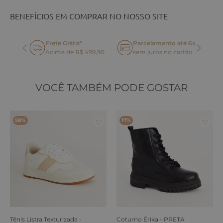
BENEFÍCIOS EM COMPRAR NO NOSSO SITE
Frete Grátis*
Parcelamento até 6x
oca
Acima de R$ 499,90
sem juros no cartão
VOCÊ TAMBÉM PODE GOSTAR
58%
17%
Tênis Listra Texturizada -
Coturno Érika - PRETA