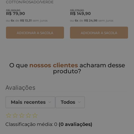
COTTON/ROSADO/VERDE
ERVA
R$
189
,
90
R$
179
,
90
R$
79
,
90
R$
149
,
90
ou
6
x
de
R$
13
,
31
sem juros
ou
6
x
de
R$
24
,
98
sem juros
ADICIONAR A SACOLA
ADICIONAR A SACOLA
O que
nossos clientes
acharam desse
produto?
Avaliações
Mais recentes
Todos
☆
☆
☆
☆
☆
Classificação média: 0
(0 avaliações)