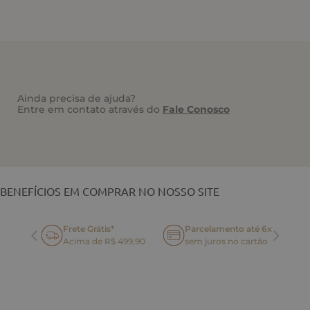
Ainda precisa de ajuda?
Entre em contato através do
Fale Conosco
VOCÊ TAMBÉM PODE GOSTAR
BENEFÍCIOS EM COMPRAR NO NOSSO SITE
Frete Grátis*
Parcelamento até 6x
oca
Acima de R$ 499,90
sem juros no cartão