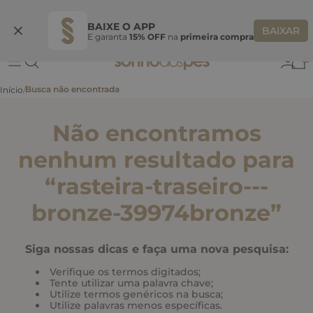
Ganhe 10% OFF
na primeira compra
S
BEMVINDASONHO
COPIAR
BAIXE O APP
BAIXAR
E garanta
15% OFF
na
primeira compra
0
Não encontramos
nenhum resultado para
“
rasteira-traseiro---
bronze-39974bronze
”
Siga nossas dicas e faça uma nova pesquisa:
Verifique os termos digitados;
Tente utilizar uma palavra chave;
Utilize termos genéricos na busca;
Utilize palavras menos específicas.