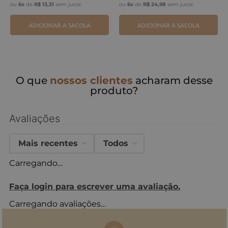
ou
6
x
de
R$
13
,
31
sem juros
ou
6
x
de
R$
24
,
98
sem juros
ADICIONAR A SACOLA
ADICIONAR A SACOLA
O que
nossos clientes
acharam desse
produto?
Avaliações
Mais recentes
Todos
Carregando…
Faça login para escrever uma avaliação.
Carregando avaliações…