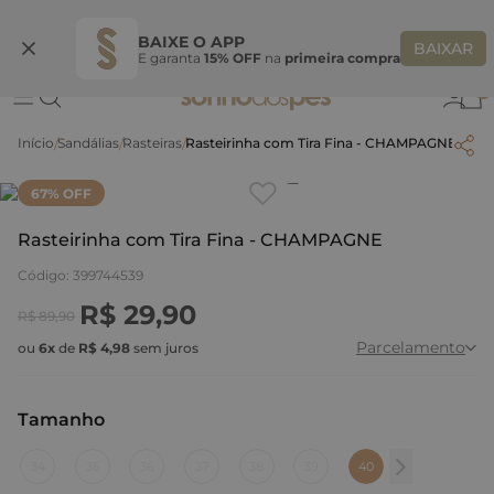
Ganhe 10% OFF na coleção utilizando o código do seu vendedor*
S
BAIXE O APP
BAIXAR
E garanta
15% OFF
na
primeira compra
0
Sandálias
Rasteiras
Rasteirinha com Tira Fina - CHAMPAGNE
Clique
para dar zoom.
67
% OFF
Rasteirinha com Tira Fina - CHAMPAGNE
Código
:
399744539
R$
29
,
90
R$
89
,
90
Parcelamento
ou
6
x
de
R$
4
,
98
sem juros
Tamanho
:
40
34
35
36
37
38
39
40