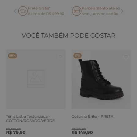
Frete Grátis*
Parcelamento até 6x
oca
Acima de R$ 499,90
sem juros no cartão
VOCÊ TAMBÉM PODE GOSTAR
58%
17%
Tênis Listra Texturizada -
Coturno Érika - PRETA
COTTON/ROSADO/VERDE
ERVA
R$
189
,
90
R$
179
,
90
R$
79
,
90
R$
149
,
90