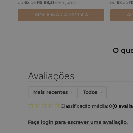
ou
6
x
de
R$
88
,
31
sem juros
ou
6
x
de
R
ADICIONAR A SACOLA
AD
O qu
Avaliações
Mais recentes
Todos
☆
☆
☆
☆
☆
Classificação média: 0
(0 avali
Faça login para escrever uma avaliação.