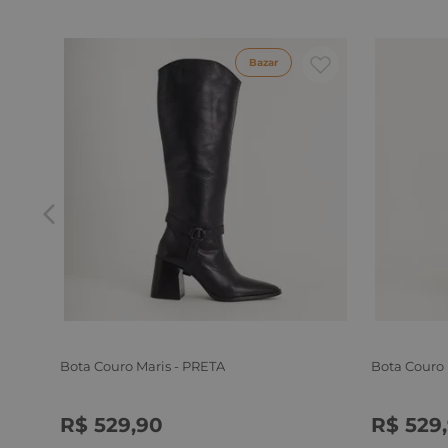
Bazar
Bota Couro Maris - PRETA
Bota Couro
R$
529
,
90
R$
529
,
34
35
36
37
38
39
34
35
3