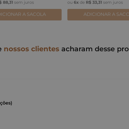
$
88
,
31
sem juros
ou
6
x
de
R$
33
,
31
sem juros
ICIONAR A SACOLA
ADICIONAR A SAC
e
nossos clientes
acharam desse pro
ações)