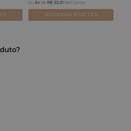
ou
6
x
de
R$
33
,
31
sem juros
OLA
ADICIONAR A SACOLA
duto?