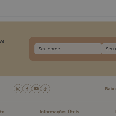
A!
Baix
to
Informações Úteis