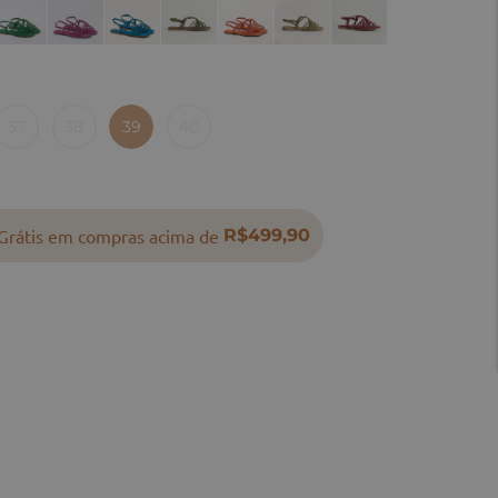
37
38
39
40
Grátis em compras acima de
R$499,90