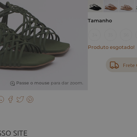
Tamanho
34
35
36
Produto esgotado!
Frete 
Passe o mouse
para dar zoom.
SO SITE