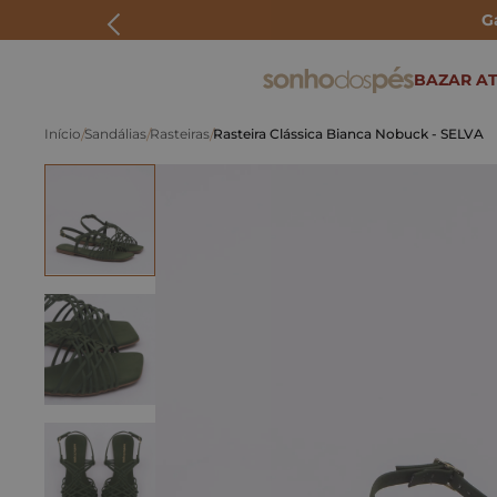
G
ERMOS MAIS BUSCADOS
BAZAR AT
rasteira
Sandálias
Rasteiras
Rasteira Clássica Bianca Nobuck - SELVA
papete
tenis
bolsa
bota