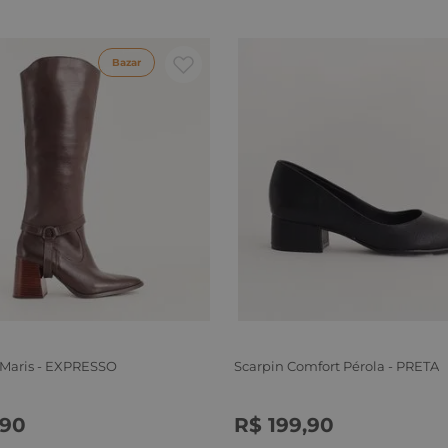
Bazar
 Maris - EXPRESSO
Scarpin Comfort Pérola - PRETA
90
R$
199
,
90
6
37
38
39
34
35
36
37
38
39
40