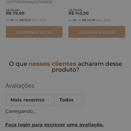
COTTON/ROSADO/VERDE
ERVA
R$
189
,
90
R$
179
,
90
R$
79
,
90
R$
149
,
90
ou
6
x
de
R$
13
,
31
sem juros
ou
6
x
de
R$
24
,
98
sem juros
ADICIONAR A SACOLA
ADICIONAR A SACOLA
O que
nossos clientes
acharam desse
produto?
Avaliações
Mais recentes
Todos
Carregando…
Faça login para escrever uma avaliação.