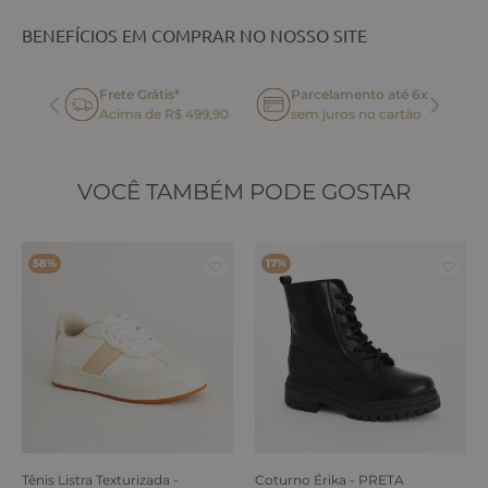
BENEFÍCIOS EM COMPRAR NO NOSSO SITE
Frete Grátis*
Parcelamento até 6x
oca
Acima de R$ 499,90
sem juros no cartão
VOCÊ TAMBÉM PODE GOSTAR
58%
17%
Tênis Listra Texturizada -
Coturno Érika - PRETA