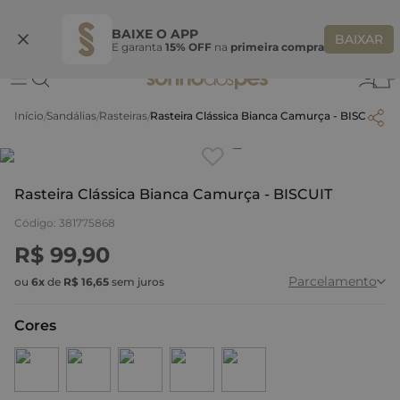
Ganhe 10% OFF na coleção utilizando o código do seu vendedor*
S
BAIXE O APP
BAIXAR
E garanta
15% OFF
na
primeira compra
0
Sandálias
Rasteiras
Rasteira Clássica Bianca Camurça - BISCUIT
Clique
para dar zoom.
Rasteira Clássica Bianca Camurça - BISCUIT
Código
:
381775868
R$
99
,
90
Parcelamento
ou
6
x
de
R$
16
,
65
sem juros
Cores