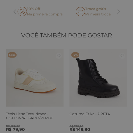
10% Off
Troca grátis
Na primeira compra
Primeira troca
VOCÊ TAMBÉM PODE GOSTAR
58%
17%
Tênis Listra Texturizada -
Coturno Érika - PRETA
COTTON/ROSADO/VERDE
ERVA
R$
189
,
90
R$
179
,
90
R$
79
,
90
R$
149
,
90