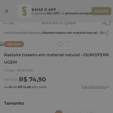
Ganhe 10% OFF na coleção utilizando o código do seu vendedor*
S
BAIXE O APP
BAIXAR
E garanta
15% OFF
na
primeira compra
0
Sandálias
Rasteiras
Rasteira traseiro em material natural - OUR
Clique
para dar zoom.
58
% OFF
Rasteira traseiro em material natural - OURO/FERR
UGEM
Código
:
382837962
R$
74
,
90
R$
179
,
90
Parcelamento
ou
6
x
de
R$
12
,
48
sem juros
Tamanho
:
38