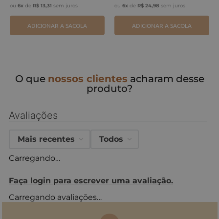
ou
6
x
de
R$
13
,
31
sem juros
ou
6
x
de
R$
24
,
98
sem juros
ADICIONAR A SACOLA
ADICIONAR A SACOLA
O que
nossos clientes
acharam desse
produto?
Avaliações
Mais recentes
Todos
Carregando…
Faça login para escrever uma avaliação.
Carregando avaliações…