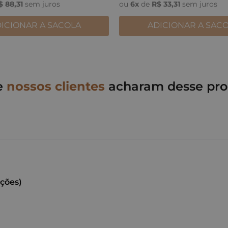
$
88
,
31
sem juros
ou
6
x
de
R$
33
,
31
sem juros
ICIONAR A SACOLA
ADICIONAR A SAC
e
nossos clientes
acharam desse pro
ações)