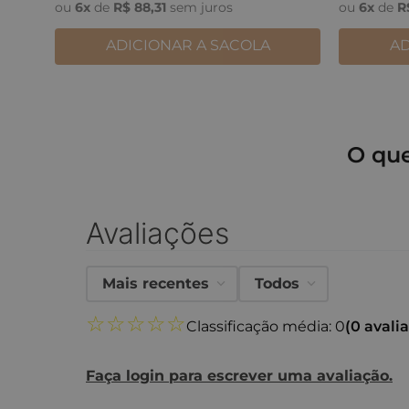
ou
6
x
de
R$
88
,
31
sem juros
ou
6
x
de
R
ADICIONAR A SACOLA
AD
O qu
Avaliações
Mais recentes
Todos
☆
☆
☆
☆
☆
Classificação média: 0
(0 avali
Faça login para escrever uma avaliação.