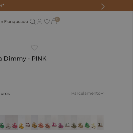
r*
0
um Franqueado
ca Dimmy - PINK
Parcelamento
juros