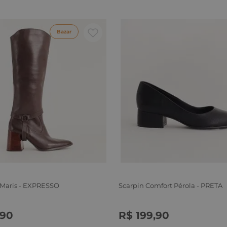
Bazar
 Maris - EXPRESSO
Scarpin Comfort Pérola - PRETA
90
R$
199
,
90
6
37
38
39
34
35
36
37
38
39
40