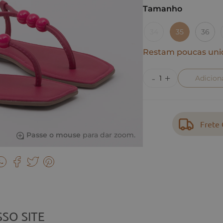
Tamanho
34
35
36
Restam poucas uni
Adicion
Frete 
Passe o mouse
para dar zoom.
SO SITE