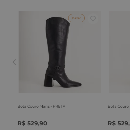
Bazar
Bota Couro Maris - PRETA
Bota Couro
R$
529
,
90
R$
529
,
34
35
36
37
38
39
34
35
3