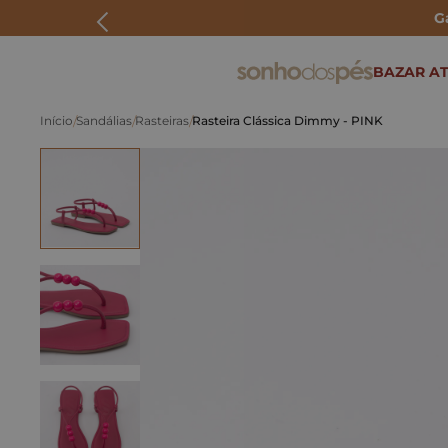
G
ERMOS MAIS BUSCADOS
BAZAR AT
rasteira
Sandálias
Rasteiras
Rasteira Clássica Dimmy - PINK
papete
tenis
bolsa
bota