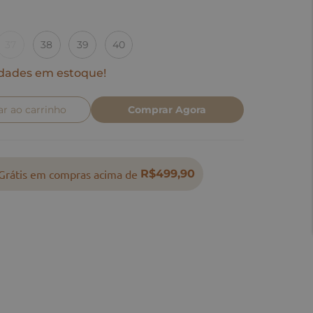
37
38
39
40
dades em estoque!
ar ao carrinho
Comprar Agora
Grátis em compras acima de
R$499,90