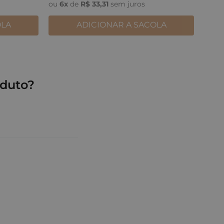
ou
6
x
de
R$
33
,
31
sem juros
OLA
ADICIONAR A SACOLA
duto?