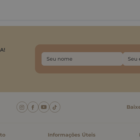
A!
Baix
to
Informações Úteis