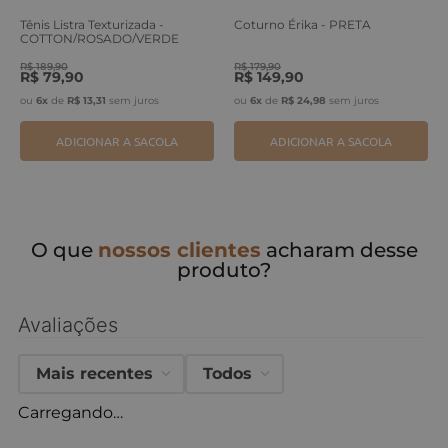
Tênis Listra Texturizada -
Coturno Érika - PRETA
COTTON/ROSADO/VERDE
ERVA
R$
189
,
90
R$
179
,
90
R$
79
,
90
R$
149
,
90
ou
6
x
de
R$
13
,
31
sem juros
ou
6
x
de
R$
24
,
98
sem juros
ADICIONAR A SACOLA
ADICIONAR A SACOLA
O que
nossos clientes
acharam desse
produto?
Avaliações
Mais recentes
Todos
Carregando…