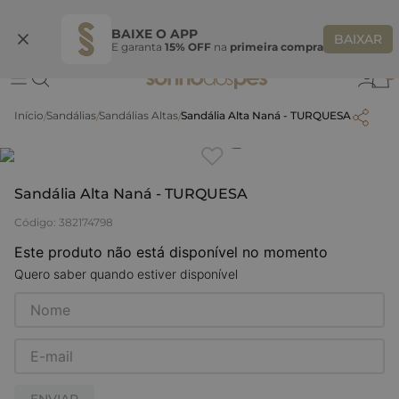
Ganhe 10% OFF na coleção utilizando o código do seu vendedor*
S
BAIXE O APP
BAIXAR
E garanta
15% OFF
na
primeira compra
0
Sandálias
Sandálias Altas
Sandália Alta Naná - TURQUESA
Clique
para dar zoom.
Sandália Alta Naná - TURQUESA
Código
:
382174798
Este produto não está disponível no momento
Quero saber quando estiver disponível
ENVIAR