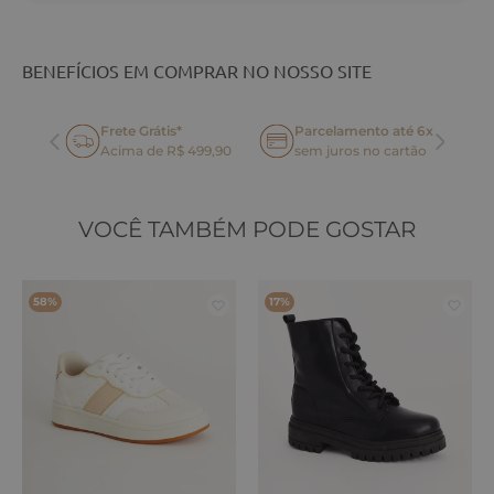
BENEFÍCIOS EM COMPRAR NO NOSSO SITE
Frete Grátis*
Parcelamento até 6x
oca
Acima de R$ 499,90
sem juros no cartão
VOCÊ TAMBÉM PODE GOSTAR
58%
17%