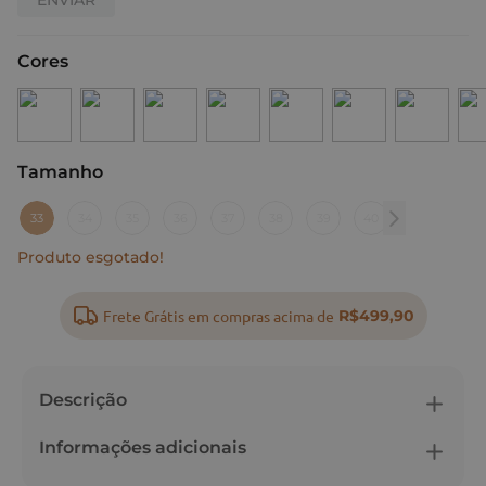
Cores
Tamanho
:
33
33
34
35
36
37
38
39
40
Produto esgotado!
Frete Grátis em compras acima de
R$499,90
Descrição
Informações adicionais