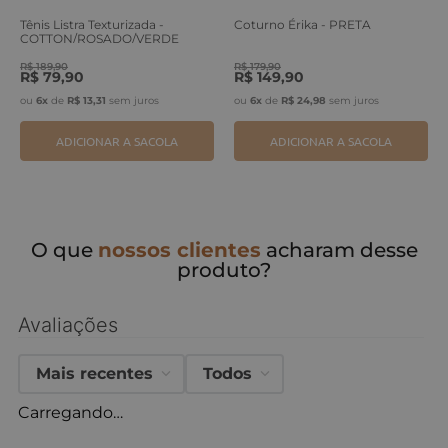
Tênis Listra Texturizada -
Coturno Érika - PRETA
COTTON/ROSADO/VERDE
ERVA
R$
189
,
90
R$
179
,
90
R$
79
,
90
R$
149
,
90
ou
6
x
de
R$
13
,
31
sem juros
ou
6
x
de
R$
24
,
98
sem juros
ADICIONAR A SACOLA
ADICIONAR A SACOLA
O que
nossos clientes
acharam desse
produto?
Avaliações
Mais recentes
Todos
Carregando…