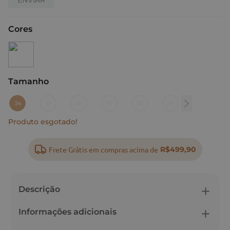
Cores
Tamanho
:
34
34
35
36
37
38
39
Produto esgotado!
Frete Grátis em compras acima de
R$499,90
Descrição
Informações adicionais