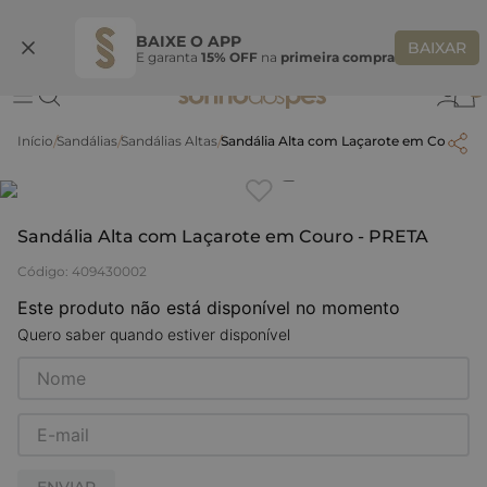
Ganhe 10% OFF na coleção utilizando o código do seu vendedor*
S
BAIXE O APP
BAIXAR
E garanta
15% OFF
na
primeira compra
0
Sandálias
Sandálias Altas
Sandália Alta com Laçarote em Couro -
Clique
para dar zoom.
Sandália Alta com Laçarote em Couro - PRETA
Código
:
409430002
Este produto não está disponível no momento
Quero saber quando estiver disponível
ENVIAR