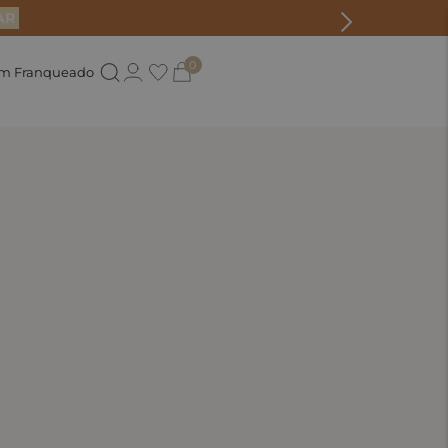
AR
0
um Franqueado