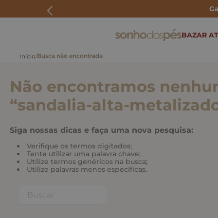
Ga
ERMOS MAIS BUSCADOS
BAZAR AT
rasteira
papete
Não encontramos nenhum
tenis
bolsa
“
sandalia-alta-metalizad
bota
Siga nossas dicas e faça uma nova pesquisa:
Verifique os termos digitados;
Tente utilizar uma palavra chave;
Utilize termos genéricos na busca;
Utilize palavras menos específicas.
Buscar