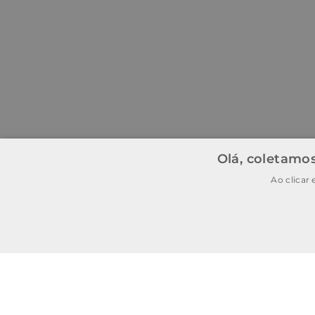
Olá, coletamos
Ao clicar
BAIXE O APP
BAIXAR
E garanta
15% OFF
na
primeira
compra