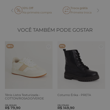
10% Off
Troca grátis
Na primeira compra
Primeira troca
VOCÊ TAMBÉM PODE GOSTAR
58%
17%
Tênis Listra Texturizada -
Coturno Érika - PRETA
COTTON/ROSADO/VERDE
ERVA
R$
189
,
90
R$
179
,
90
R$
79
,
90
R$
149
,
90