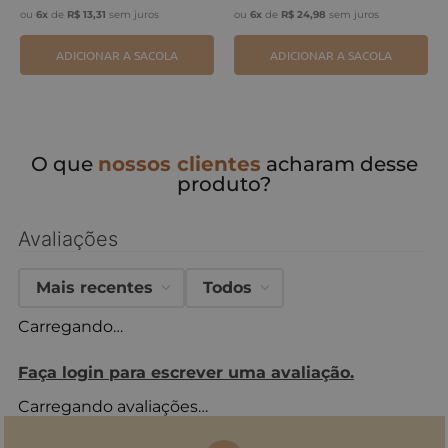
ou
6
x
de
R$
13
,
31
sem juros
ou
6
x
de
R$
24
,
98
sem juros
ADICIONAR A SACOLA
ADICIONAR A SACOLA
O que
nossos clientes
acharam desse
produto?
Avaliações
Mais recentes
Todos
Carregando…
Faça login para escrever uma avaliação.
Carregando avaliações…