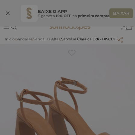
Ganhe 10% OFF na coleção utilizando o código do seu vendedor*
S
BAIXE O APP
BAIXAR
E garanta
15% OFF
na
primeira compra
0
Sandálias
Sandálias Altas
Sandália Clássica Lidi - BISCUIT