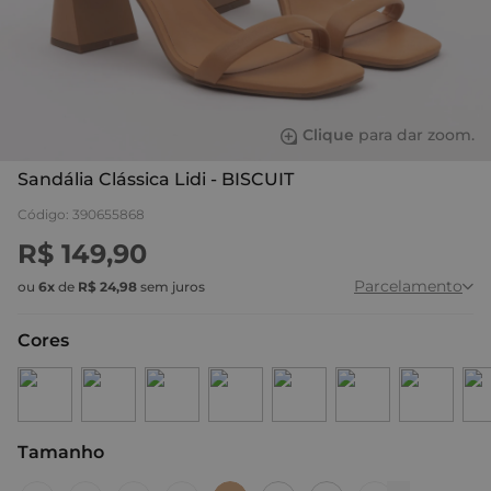
Clique
para dar zoom.
Sandália Clássica Lidi - BISCUIT
Código
:
390655868
R$
149
,
90
Parcelamento
ou
6
x
de
R$
24
,
98
sem juros
Cores
Tamanho
:
37