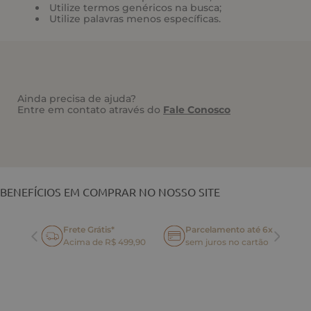
Utilize termos genéricos na busca;
Utilize palavras menos específicas.
Ainda precisa de ajuda?
Entre em contato através do
Fale Conosco
VOCÊ TAMBÉM PODE GOSTAR
BENEFÍCIOS EM COMPRAR NO NOSSO SITE
Frete Grátis*
Parcelamento até 6x
oca
Acima de R$ 499,90
sem juros no cartão