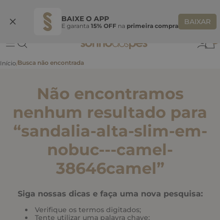
Ganhe 10% OFF
na primeira compra
S
BEMVINDASONHO
COPIAR
BAIXE O APP
BAIXAR
E garanta
15% OFF
na
primeira compra
0
Não encontramos
nenhum resultado para
“
sandalia-alta-slim-em-
nobuc---camel-
38646camel
”
Siga nossas dicas e faça uma nova pesquisa:
Verifique os termos digitados;
Tente utilizar uma palavra chave;