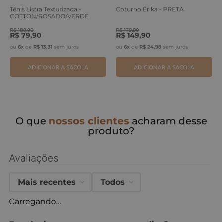
Tênis Listra Texturizada -
Coturno Érika - PRETA
COTTON/ROSADO/VERDE
ERVA
R$
189
,
90
R$
179
,
90
R$
79
,
90
R$
149
,
90
ou
6
x
de
R$
13
,
31
sem juros
ou
6
x
de
R$
24
,
98
sem juros
ADICIONAR A SACOLA
ADICIONAR A SACOLA
O que
nossos clientes
acharam desse
produto?
Avaliações
Mais recentes
Todos
Carregando…