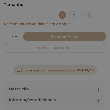
Tamanho
:
38
33
34
35
36
37
38
39
40
Restam poucas unidades em estoque!
Comprar Agora
Adicionar ao carrinho
Frete Grátis em compras acima de
R$499,90
Descrição
Informações adicionais