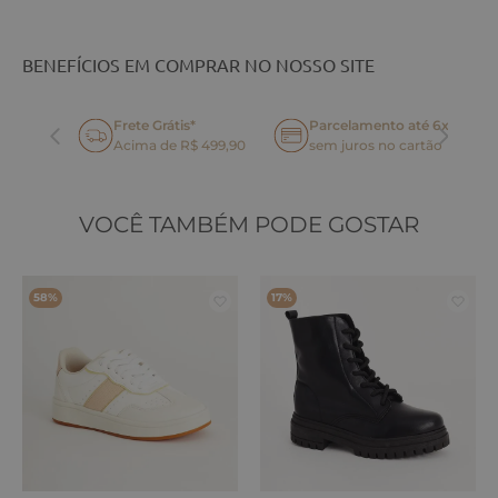
BENEFÍCIOS EM COMPRAR NO NOSSO SITE
Frete Grátis*
Parcelamento até 6x
oca
Acima de R$ 499,90
sem juros no cartão
VOCÊ TAMBÉM PODE GOSTAR
58%
17%