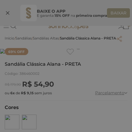
Ganhe 10% OFF na coleção utilizando o código do seu vendedor*
S
BAIXE O APP
BAIXAR
E garanta
15% OFF
na
primeira compra
0
Sandálias
Sandálias Altas
Sandália Clássica Alana - PRETA
Clique
para dar zoom.
69
% OFF
Sandália Clássica Alana - PRETA
Código
:
386460002
R$
54
,
90
R$
179
,
90
Parcelamento
ou
6
x
de
R$
9
,
15
sem juros
Cores