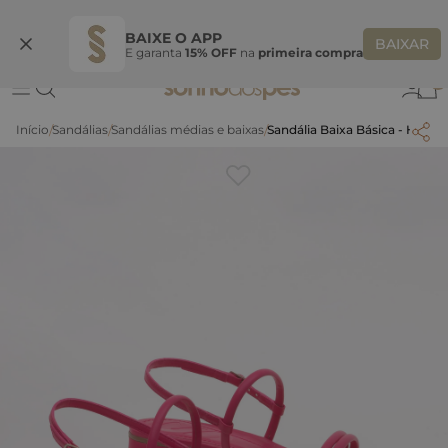
Ganhe 10% OFF na coleção utilizando o código do seu vendedor*
S
BAIXE O APP
BAIXAR
E garanta
15% OFF
na
primeira compra
0
Sandálias
Sandálias médias e baixas
Sandália Baixa Básica - HOT 