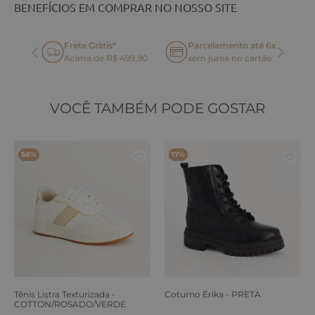
BENEFÍCIOS EM COMPRAR NO NOSSO SITE
Frete Grátis*
Parcelamento até 6x
oca
Acima de R$ 499,90
sem juros no cartão
VOCÊ TAMBÉM PODE GOSTAR
58%
17%
Tênis Listra Texturizada -
Coturno Érika - PRETA
COTTON/ROSADO/VERDE
ERVA