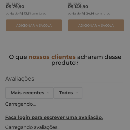
R$
189
,
90
R$
179
,
90
R$
79
,
90
R$
149
,
90
ou
6
x
de
R$
13
,
31
sem juros
ou
6
x
de
R$
24
,
98
sem juros
ADICIONAR A SACOLA
ADICIONAR A SACOLA
O que
nossos clientes
acharam desse
produto?
Avaliações
Mais recentes
Todos
Carregando…
Faça login para escrever uma avaliação.
Carregando avaliações…