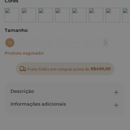
Cores
Tamanho
:
33
33
34
35
36
37
38
39
40
Produto esgotado!
Frete Grátis em compras acima de
R$499,90
Descrição
Informações adicionais