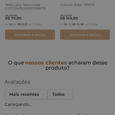
Tênis Listra Texturizada -
Coturno Érika - PRETA
COTTON/ROSADO/VERDE
ERVA
R$
189
,
90
R$
179
,
90
R$
79
,
90
R$
149
,
90
ou
6
x
de
R$
13
,
31
sem juros
ou
6
x
de
R$
24
,
98
sem juros
ADICIONAR A SACOLA
ADICIONAR A SACOLA
O que
nossos clientes
acharam desse
produto?
Avaliações
Mais recentes
Todos
Carregando…