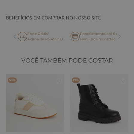
BENEFÍCIOS EM COMPRAR NO NOSSO SITE
Frete Grátis*
Parcelamento até 6x
oca
Acima de R$ 499,90
sem juros no cartão
VOCÊ TAMBÉM PODE GOSTAR
58%
17%