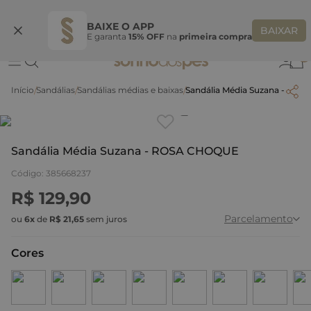
Ganhe 10% OFF na coleção utilizando o código do seu vendedor*
S
BAIXE O APP
BAIXAR
E garanta
15% OFF
na
primeira compra
0
Sandálias
Sandálias médias e baixas
Sandália Média Suzana - RO
Clique
para dar zoom.
Sandália Média Suzana - ROSA CHOQUE
Código
:
385668237
R$
129
,
90
Parcelamento
ou
6
x
de
R$
21
,
65
sem juros
Cores