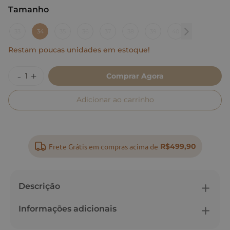
Tamanho
:
34
33
34
35
36
37
38
39
40
Restam poucas unidades em estoque!
Comprar Agora
Adicionar ao carrinho
Frete Grátis em compras acima de
R$499,90
Descrição
Informações adicionais