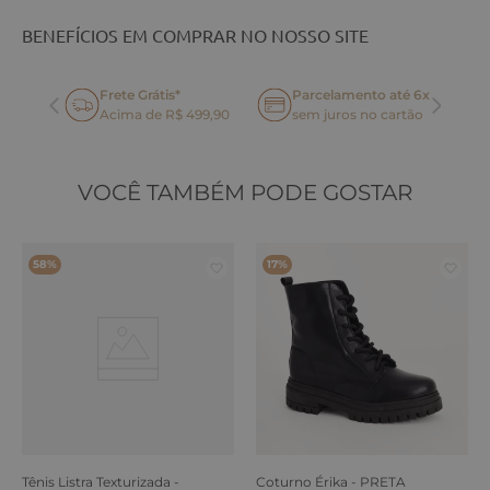
BENEFÍCIOS EM COMPRAR NO NOSSO SITE
Frete Grátis*
Parcelamento até 6x
oca
Acima de R$ 499,90
sem juros no cartão
VOCÊ TAMBÉM PODE GOSTAR
58%
17%
Tênis Listra Texturizada -
Coturno Érika - PRETA