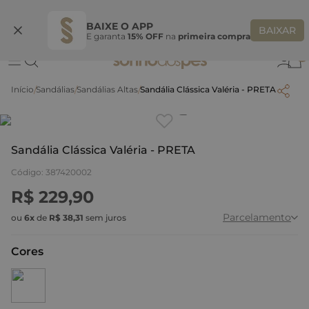
Ganhe 10% OFF na coleção utilizando o código do seu vendedor*
S
BAIXE O APP
BAIXAR
E garanta
15% OFF
na
primeira compra
0
Sandálias
Sandálias Altas
Sandália Clássica Valéria - PRETA
Clique
para dar zoom.
Sandália Clássica Valéria - PRETA
Código
:
387420002
R$
229
,
90
Parcelamento
ou
6
x
de
R$
38
,
31
sem juros
Cores