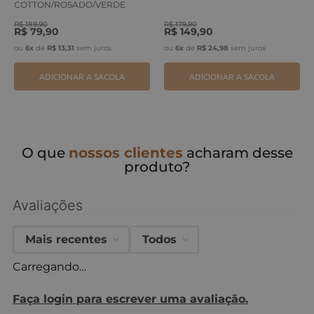
COTTON/ROSADO/VERDE
ERVA
R$
189
,
90
R$
179
,
90
R$
79
,
90
R$
149
,
90
ou
6
x
de
R$
13
,
31
sem juros
ou
6
x
de
R$
24
,
98
sem juros
ADICIONAR A SACOLA
ADICIONAR A SACOLA
O que
nossos clientes
acharam desse
produto?
Avaliações
Mais recentes
Todos
Carregando…
Faça login para escrever uma avaliação.