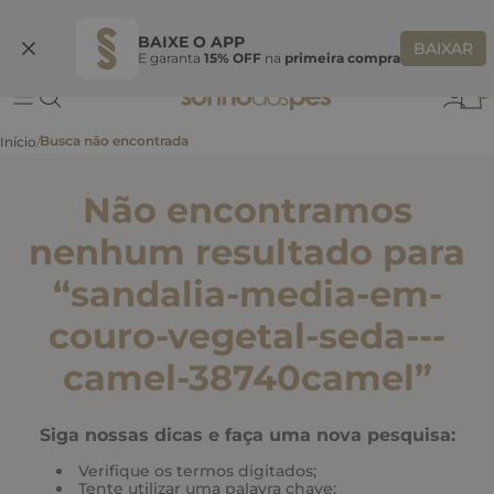
Ganhe 10% OFF
na primeira compra
S
BEMVINDASONHO
COPIAR
BAIXE O APP
BAIXAR
E garanta
15% OFF
na
primeira compra
0
Não encontramos
nenhum resultado para
“
sandalia-media-em-
couro-vegetal-seda---
camel-38740camel
”
Siga nossas dicas e faça uma nova pesquisa:
Verifique os termos digitados;
Tente utilizar uma palavra chave;