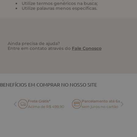
Utilize termos genéricos na busca;
Utilize palavras menos específicas.
Ainda precisa de ajuda?
Entre em contato através do
Fale Conosco
VOCÊ TAMBÉM PODE GOSTAR
BENEFÍCIOS EM COMPRAR NO NOSSO SITE
Frete Grátis*
Parcelamento até 6x
oca
Acima de R$ 499,90
sem juros no cartão