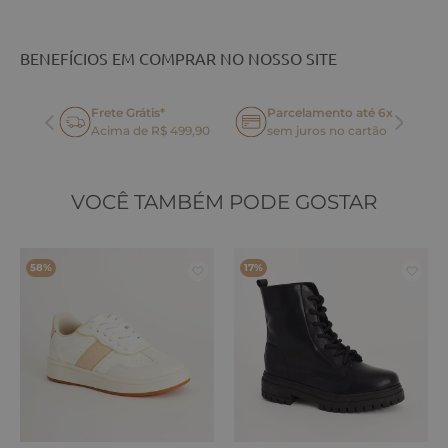
BENEFÍCIOS EM COMPRAR NO NOSSO SITE
Frete Grátis*
Parcelamento até 6x
oca
Acima de R$ 499,90
sem juros no cartão
VOCÊ TAMBÉM PODE GOSTAR
58%
17%