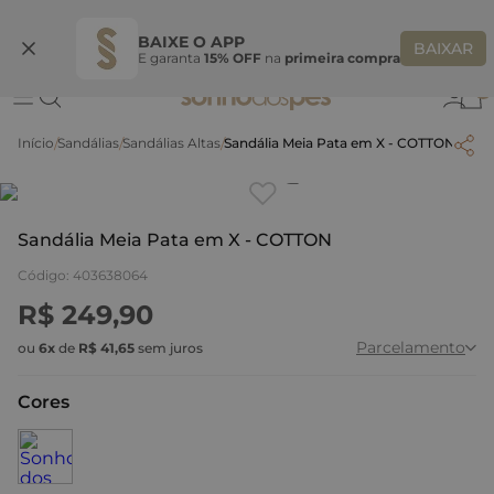
Ganhe 10% OFF na coleção utilizando o código do seu vendedor*
S
BAIXE O APP
BAIXAR
E garanta
15% OFF
na
primeira compra
0
Sandálias
Sandálias Altas
Sandália Meia Pata em X - COTTON
Clique
para dar zoom.
Sandália Meia Pata em X - COTTON
Código
:
403638064
R$
249
,
90
Parcelamento
ou
6
x
de
R$
41
,
65
sem juros
Cores