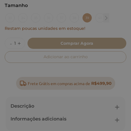
Tamanho
:
39
33
34
35
36
37
38
39
40
Restam poucas unidades em estoque!
Comprar Agora
Adicionar ao carrinho
Frete Grátis em compras acima de
R$499,90
Descrição
Informações adicionais