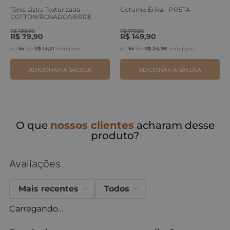
Tênis Listra Texturizada -
Coturno Érika - PRETA
COTTON/ROSADO/VERDE
ERVA
R$
189
,
90
R$
179
,
90
R$
79
,
90
R$
149
,
90
ou
6
x
de
R$
13
,
31
sem juros
ou
6
x
de
R$
24
,
98
sem juros
ADICIONAR A SACOLA
ADICIONAR A SACOLA
O que
nossos clientes
acharam desse
produto?
Avaliações
Mais recentes
Todos
Carregando…