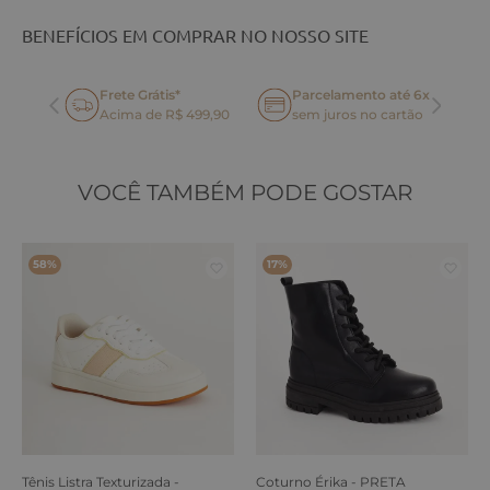
BENEFÍCIOS EM COMPRAR NO NOSSO SITE
Frete Grátis*
Parcelamento até 6x
oca
Acima de R$ 499,90
sem juros no cartão
VOCÊ TAMBÉM PODE GOSTAR
58%
17%
Tênis Listra Texturizada -
Coturno Érika - PRETA