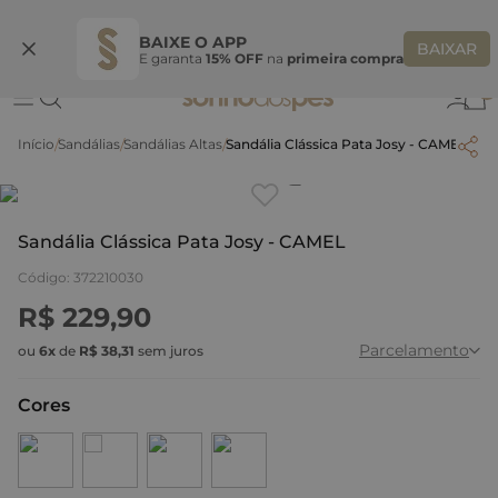
Ganhe 10% OFF na coleção utilizando o código do seu vendedor*
S
BAIXE O APP
BAIXAR
E garanta
15% OFF
na
primeira compra
0
Sandálias
Sandálias Altas
Sandália Clássica Pata Josy - CAMEL
Clique
para dar zoom.
Sandália Clássica Pata Josy - CAMEL
Código
:
372210030
R$
229
,
90
Parcelamento
ou
6
x
de
R$
38
,
31
sem juros
Cores