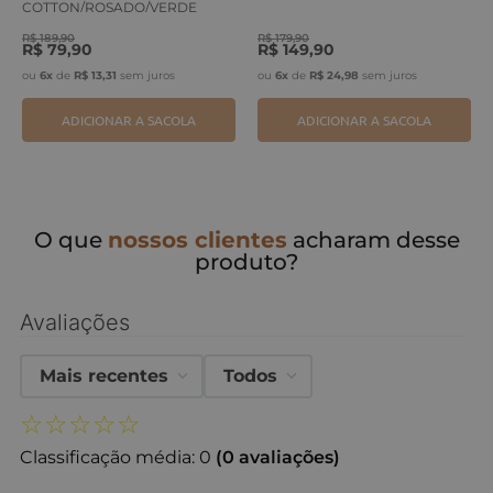
COTTON/ROSADO/VERDE
ERVA
R$
189
,
90
R$
179
,
90
R$
79
,
90
R$
149
,
90
ou
6
x
de
R$
13
,
31
sem juros
ou
6
x
de
R$
24
,
98
sem juros
ADICIONAR A SACOLA
ADICIONAR A SACOLA
O que
nossos clientes
acharam desse
produto?
Avaliações
Mais recentes
Todos
☆
☆
☆
☆
☆
Classificação média: 0
(0 avaliações)