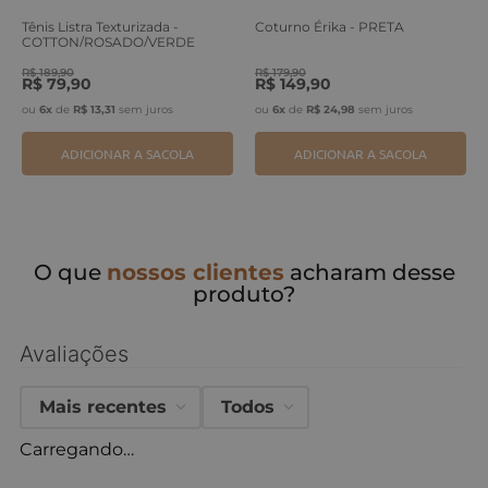
Tênis Listra Texturizada -
Coturno Érika - PRETA
COTTON/ROSADO/VERDE
ERVA
R$
189
,
90
R$
179
,
90
R$
79
,
90
R$
149
,
90
ou
6
x
de
R$
13
,
31
sem juros
ou
6
x
de
R$
24
,
98
sem juros
ADICIONAR A SACOLA
ADICIONAR A SACOLA
O que
nossos clientes
acharam desse
produto?
Avaliações
Mais recentes
Todos
Carregando…