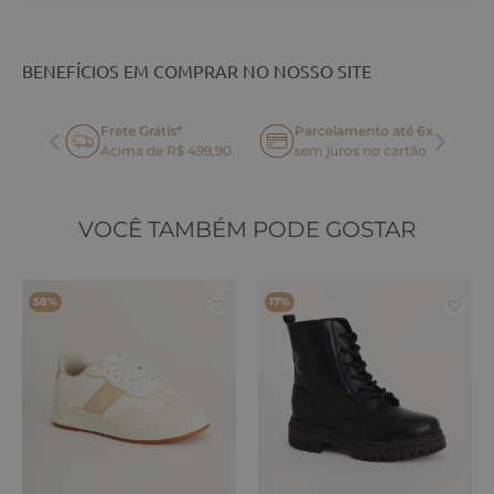
BENEFÍCIOS EM COMPRAR NO NOSSO SITE
Frete Grátis*
Parcelamento até 6x
oca
Acima de R$ 499,90
sem juros no cartão
VOCÊ TAMBÉM PODE GOSTAR
58%
17%