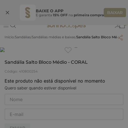
Ganhe 10% OFF na coleção utilizando o código do seu vendedor*
S
BAIXE O APP
BAIXAR
E garanta
15% OFF
na
primeira compra
0
Sandálias
Sandálias médias e baixas
Sandália Salto Bloco Médio -
Clique
para dar zoom.
Sandália Salto Bloco Médio - CORAL
Código
:
410800254
Este produto não está disponível no momento
Quero saber quando estiver disponível
ENVIAR