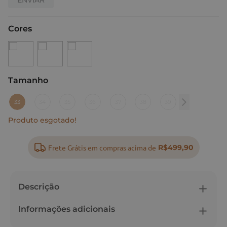
Cores
Tamanho
:
33
33
34
35
36
37
38
39
Produto esgotado!
Frete Grátis em compras acima de
R$499,90
Descrição
Informações adicionais