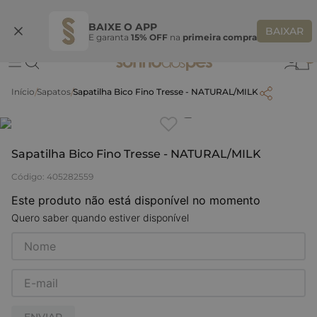
Ganhe 10% OFF na coleção utilizando o código do seu vendedor*
S
BAIXE O APP
BAIXAR
E garanta
15% OFF
na
primeira compra
0
Sapatos
Sapatilha Bico Fino Tresse - NATURAL/MILK
Clique
para dar zoom.
Sapatilha Bico Fino Tresse - NATURAL/MILK
Código
:
405282559
Este produto não está disponível no momento
Quero saber quando estiver disponível
ENVIAR