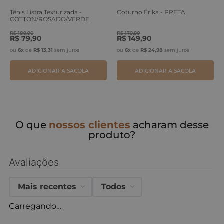
Tênis Listra Texturizada -
Coturno Érika - PRETA
COTTON/ROSADO/VERDE
ERVA
R$
189
,
90
R$
179
,
90
R$
79
,
90
R$
149
,
90
ou
6
x
de
R$
13
,
31
sem juros
ou
6
x
de
R$
24
,
98
sem juros
ADICIONAR A SACOLA
ADICIONAR A SACOLA
O que
nossos clientes
acharam desse
produto?
Avaliações
Mais recentes
Todos
Carregando…