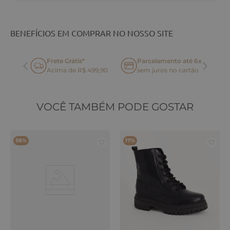
BENEFÍCIOS EM COMPRAR NO NOSSO SITE
Frete Grátis*
Parcelamento até 6x
oca
Acima de R$ 499,90
sem juros no cartão
VOCÊ TAMBÉM PODE GOSTAR
58%
17%