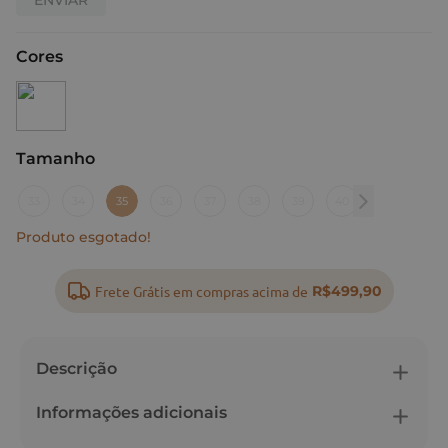
Cores
Tamanho
:
35
33
34
35
36
37
38
39
40
Produto esgotado!
Frete Grátis em compras acima de
R$499,90
Descrição
Informações adicionais