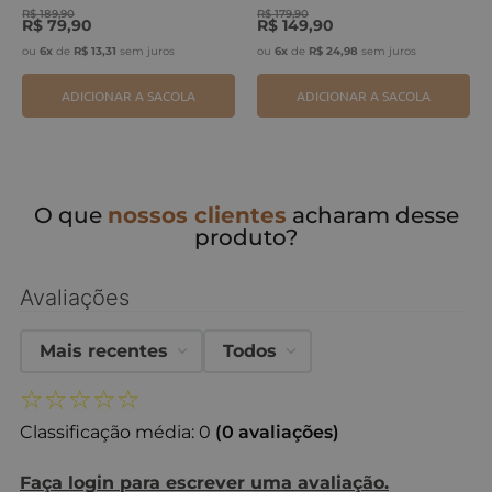
R$
189
,
90
R$
179
,
90
R$
79
,
90
R$
149
,
90
ou
6
x
de
R$
13
,
31
sem juros
ou
6
x
de
R$
24
,
98
sem juros
ADICIONAR A SACOLA
ADICIONAR A SACOLA
O que
nossos clientes
acharam desse
produto?
Avaliações
Mais recentes
Todos
☆
☆
☆
☆
☆
Classificação média: 0
(0 avaliações)
Faça login para escrever uma avaliação.