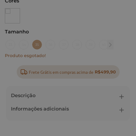
Cores
Tamanho
:
35
33
34
35
36
37
38
39
40
Produto esgotado!
Frete Grátis em compras acima de
R$499,90
Descrição
Informações adicionais