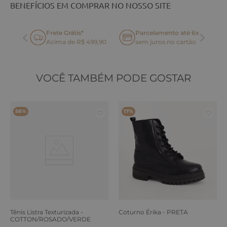
BENEFÍCIOS EM COMPRAR NO NOSSO SITE
Frete Grátis*
Parcelamento até 6x
oca
Acima de R$ 499,90
sem juros no cartão
VOCÊ TAMBÉM PODE GOSTAR
58%
17%
Tênis Listra Texturizada -
Coturno Érika - PRETA
COTTON/ROSADO/VERDE
ERVA