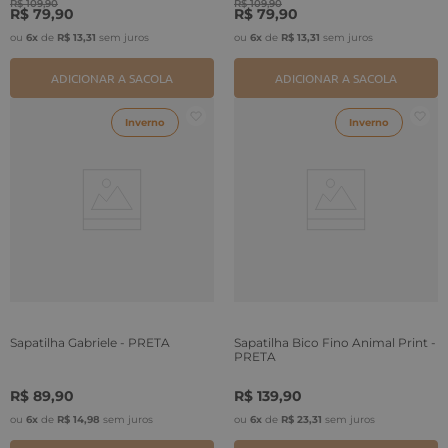
R$
109
,
90
R$
109
,
90
R$
79
,
90
R$
79
,
90
ou
6
x
de
R$
13
,
31
sem juros
ou
6
x
de
R$
13
,
31
sem juros
ADICIONAR A SACOLA
ADICIONAR A SACOLA
Inverno
Inverno
Sapatilha Gabriele - PRETA
Sapatilha Bico Fino Animal Print -
PRETA
R$
89
,
90
R$
139
,
90
ou
6
x
de
R$
14
,
98
sem juros
ou
6
x
de
R$
23
,
31
sem juros