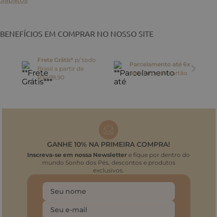
BENEFÍCIOS EM COMPRAR NO NOSSO SITE
Frete Grátis*
p/ todo
Parcelamento até 6x
Brasil a partir de
oca
sem juros no cartão
R$499,90
GANHE 10% NA PRIMEIRA COMPRA!
Inscreva-se em nossa Newsletter
e fique por dentro do
mundo Sonho dos Pés, descontos e produtos
exclusivos.