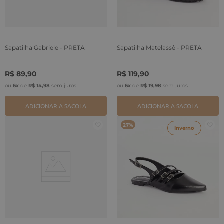
Sapatilha Gabriele - PRETA
Sapatilha Matelassê - PRETA
R$
89
,
90
R$
119
,
90
ou
6
x
de
R$
14
,
98
sem juros
ou
6
x
de
R$
19
,
98
sem juros
ADICIONAR A SACOLA
ADICIONAR A SACOLA
27%
Inverno