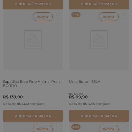
ADICIONAR A SACOLA
ADICIONAR A SACOLA
44%
Inverno
Inverno
Sapatilha Bico Fino Animal Print -
Mule Boho - SELA
BORDO
R$
179
,
90
R$
139
,
90
R$
99
,
90
ou
6
x
de
R$
23
,
31
sem juros
ou
6
x
de
R$
16
,
65
sem juros
ADICIONAR A SACOLA
ADICIONAR A SACOLA
44%
Inverno
Inverno