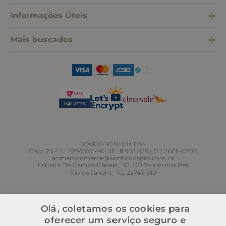
Informações Úteis
Mais buscados
SOMOS SONHO LTDA
Cnpj: 28.445.729/0001-90 | IE: 11.902.839 | (21) 3606-0200
admecommerce@sonhodospes.com.br
Estrada Do Campo D'areia, 132, CD Sonho dos Pés
Rio de Janeiro, RJ, 22743-310
Olá, coletamos os cookies para
oferecer um serviço seguro e