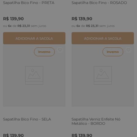
Sapatilha Bico Fino - PRETA
Sapatilha Bico Fino - ROSADO
R$
139
,
90
R$
139
,
90
ou
6
x
de
R$
23
,
31
sem juros
ou
6
x
de
R$
23
,
31
sem juros
ADICIONAR A SACOLA
ADICIONAR A SACOLA
Inverno
Inverno
Sapatilha Bico Fino - SELA
Sapatilha Verniz Enfeite Nó
Metálico - BORDO
R$
139
,
90
R$
139
,
90