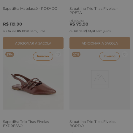
Sapatilha Matelassê - ROSADO
Sapatilha Trio Tiras Fivelas -
PRETA
R$
109
,
90
R$
119
,
90
R$
79
,
90
ou
6
x
de
R$
19
,
98
sem juros
ou
6
x
de
R$
13
,
31
sem juros
ADICIONAR A SACOLA
ADICIONAR A SACOLA
27%
27%
Inverno
Inverno
Sapatilha Trio Tiras Fivelas -
Sapatilha Trio Tiras Fivelas -
EXPRESSO
BORDO