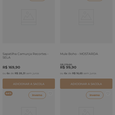
Sapatilha Camurça Recortes -
Mule Boho - MOSTARDA
SELA
R$
179
,
90
R$
169
,
90
R$
99
,
90
ou
6
x
de
R$
28
,
31
sem juros
ou
6
x
de
R$
16
,
65
sem juros
ADICIONAR A SACOLA
ADICIONAR A SACOLA
44%
Inverno
Inverno