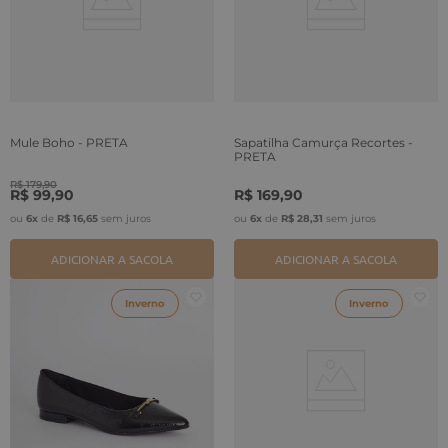
Mule Boho - PRETA
Sapatilha Camurça Recortes -
PRETA
R$
179
,
90
R$
99
,
90
R$
169
,
90
ou
6
x
de
R$
16
,
65
sem juros
ou
6
x
de
R$
28
,
31
sem juros
ADICIONAR A SACOLA
ADICIONAR A SACOLA
Inverno
Inverno