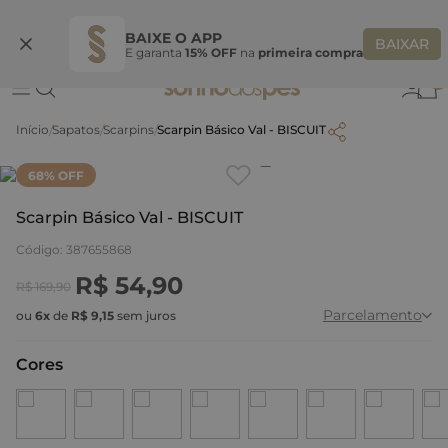
Ganhe 10% OFF na coleção utilizando o código do seu vendedor*
S
BAIXE O APP
BAIXAR
E garanta
15% OFF
na
primeira compra
0
Sapatos
Scarpins
Scarpin Básico Val - BISCUIT
Clique
para dar zoom.
68
% OFF
Scarpin Básico Val - BISCUIT
Código
:
387655868
R$
54
,
90
R$
169
,
90
Parcelamento
ou
6
x
de
R$
9
,
15
sem juros
Cores