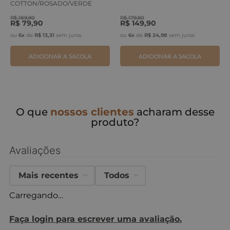
COTTON/ROSADO/VERDE
ERVA
R$
189
,
90
R$
179
,
90
R$
79
,
90
R$
149
,
90
ou
6
x
de
R$
13
,
31
sem juros
ou
6
x
de
R$
24
,
98
sem juros
ADICIONAR A SACOLA
ADICIONAR A SACOLA
O que
nossos clientes
acharam desse
produto?
Avaliações
Mais recentes
Todos
Carregando…
Faça login para escrever uma avaliação.