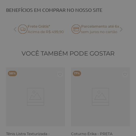
BENEFÍCIOS EM COMPRAR NO NOSSO SITE
Frete Grátis*
Parcelamento até 6x
oca
Acima de R$ 499,90
sem juros no cartão
VOCÊ TAMBÉM PODE GOSTAR
58%
17%
Tênis Listra Texturizada -
Coturno Érika - PRETA