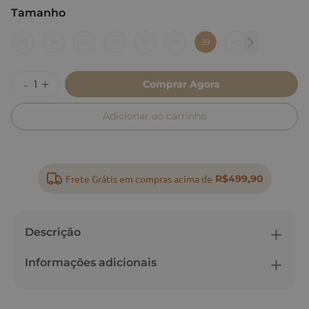
Tamanho
:
39
33
34
35
36
37
38
39
40
Comprar Agora
Adicionar ao carrinho
Frete Grátis em compras acima de
R$499,90
Descrição
Informações adicionais