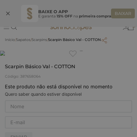
Ganhe 10% OFF na coleção utilizando o código do seu vendedor*
S
BAIXE O APP
BAIXAR
E garanta
15% OFF
na
primeira compra
0
Sapatos
Scarpins
Scarpin Básico Val - COTTON
Clique
para dar zoom.
Scarpin Básico Val - COTTON
Código
:
387658064
Este produto não está disponível no momento
Quero saber quando estiver disponível
ENVIAR