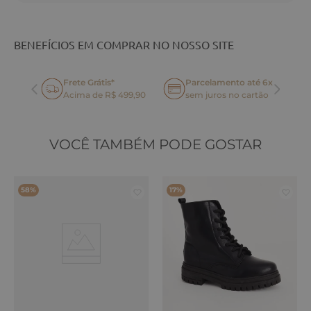
BENEFÍCIOS EM COMPRAR NO NOSSO SITE
Frete Grátis*
Parcelamento até 6x
oca
Acima de R$ 499,90
sem juros no cartão
VOCÊ TAMBÉM PODE GOSTAR
58%
17%