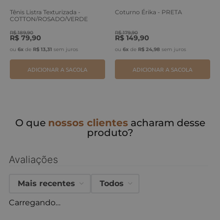
Tênis Listra Texturizada -
Coturno Érika - PRETA
COTTON/ROSADO/VERDE
ERVA
R$
189
,
90
R$
179
,
90
R$
79
,
90
R$
149
,
90
ou
6
x
de
R$
13
,
31
sem juros
ou
6
x
de
R$
24
,
98
sem juros
ADICIONAR A SACOLA
ADICIONAR A SACOLA
O que
nossos clientes
acharam desse
produto?
Avaliações
Mais recentes
Todos
Carregando…