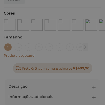
Cores
Tamanho
:
33
33
34
35
36
37
38
39
40
Produto esgotado!
Frete Grátis em compras acima de
R$499,90
Descrição
Informações adicionais