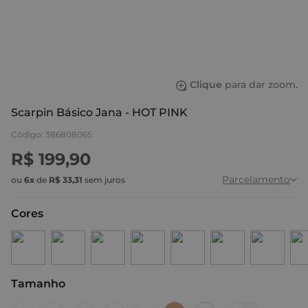
Clique
para dar zoom.
Scarpin Básico Jana - HOT PINK
Código
:
386808065
R$
199
,
90
Parcelamento
ou
6
x
de
R$
33
,
31
sem juros
Cores
Tamanho
:
38