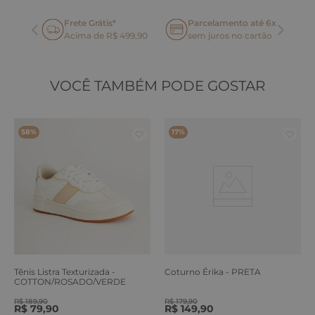
Frete Grátis*
Parcelamento até 6x
oca
Acima de R$ 499,90
sem juros no cartão
VOCÊ TAMBÉM PODE GOSTAR
58%
17%
Tênis Listra Texturizada -
Coturno Érika - PRETA
COTTON/ROSADO/VERDE
ERVA
R$
189
,
90
R$
179
,
90
R$
79
,
90
R$
149
,
90