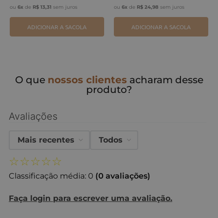
ou
6
x
de
R$
13
,
31
sem juros
ou
6
x
de
R$
24
,
98
sem juros
ADICIONAR A SACOLA
ADICIONAR A SACOLA
O que
nossos clientes
acharam desse
produto?
Avaliações
Mais recentes
Todos
☆
☆
☆
☆
☆
Classificação média: 0
(0 avaliações)
Faça login para escrever uma avaliação.