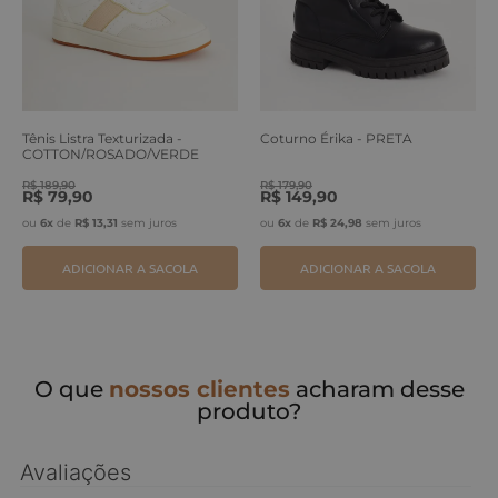
Tênis Listra Texturizada -
Coturno Érika - PRETA
COTTON/ROSADO/VERDE
ERVA
R$
189
,
90
R$
179
,
90
R$
79
,
90
R$
149
,
90
ou
6
x
de
R$
13
,
31
sem juros
ou
6
x
de
R$
24
,
98
sem juros
ADICIONAR A SACOLA
ADICIONAR A SACOLA
O que
nossos clientes
acharam desse
produto?
Avaliações