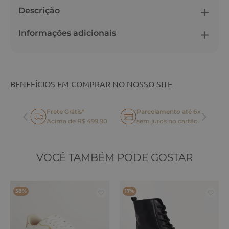
Descrição
Informações adicionais
BENEFÍCIOS EM COMPRAR NO NOSSO SITE
Frete Grátis*
Parcelamento até 6x
oca
Acima de R$ 499,90
sem juros no cartão
VOCÊ TAMBÉM PODE GOSTAR
58%
17%