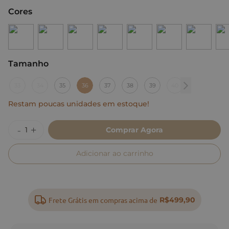
Cores
Tamanho
:
36
33
34
35
36
37
38
39
40
Restam poucas unidades em estoque!
Comprar Agora
Adicionar ao carrinho
Frete Grátis em compras acima de
R$499,90