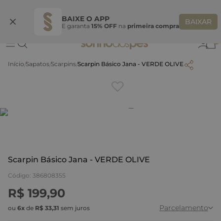
Ganhe 10% OFF na coleção utilizando o código do seu vendedor*
S
BAIXE O APP
BAIXAR
E garanta
15% OFF
na
primeira compra
0
Sapatos
Scarpins
Scarpin Básico Jana - VERDE OLIVE
Clique
para dar zoom.
Scarpin Básico Jana - VERDE OLIVE
Código
:
386808355
R$
199
,
90
Parcelamento
ou
6
x
de
R$
33
,
31
sem juros