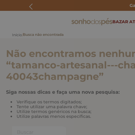
Ga
ERMOS MAIS BUSCADOS
BAZAR AT
rasteira
papete
Não encontramos nenhum
tenis
bolsa
“
tamanco-artesanal---c
bota
40043champagne
”
Siga nossas dicas e faça uma nova pesquisa:
Verifique os termos digitados;
Tente utilizar uma palavra chave;
Utilize termos genéricos na busca;
Utilize palavras menos específicas.
Buscar