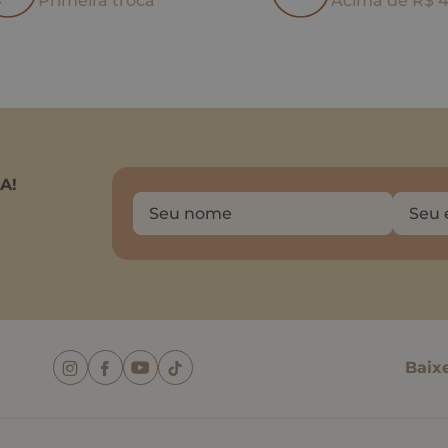
Primeira troca
Acima de R$ 
A!
Baix