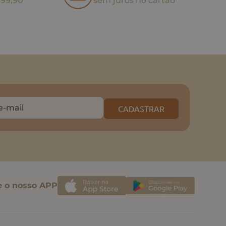
499,90
sem juros no cartão
CADASTRAR
e o nosso APP