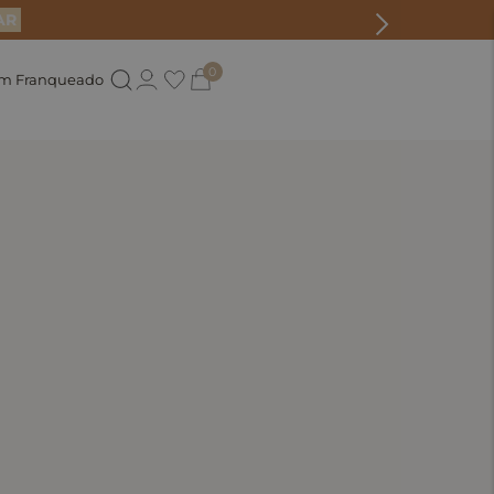
AR
0
um Franqueado