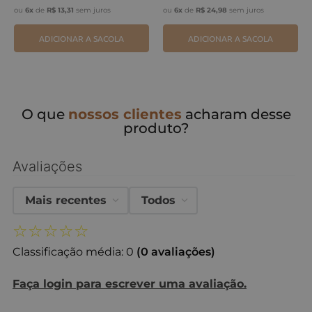
ou
6
x
de
R$
13
,
31
sem juros
ou
6
x
de
R$
24
,
98
sem juros
ADICIONAR A SACOLA
ADICIONAR A SACOLA
O que
nossos clientes
acharam desse
produto?
Avaliações
Mais recentes
Todos
☆
☆
☆
☆
☆
Classificação média: 0
(0 avaliações)
Faça login para escrever uma avaliação.