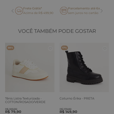
Frete Grátis*
Parcelamento até 6x
oca
Acima de R$ 499,90
sem juros no cartão
VOCÊ TAMBÉM PODE GOSTAR
58%
17%
Tênis Listra Texturizada -
Coturno Érika - PRETA
COTTON/ROSADO/VERDE
ERVA
R$
189
,
90
R$
179
,
90
R$
79
,
90
R$
149
,
90