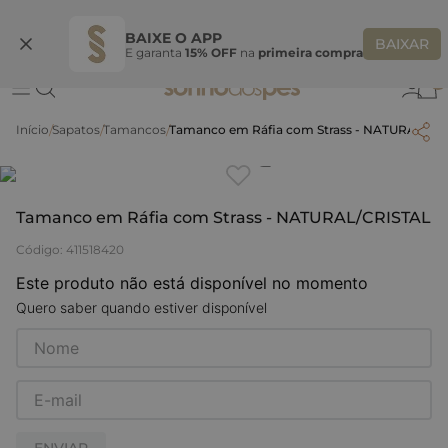
Ganhe 10% OFF na coleção utilizando o código do seu vendedor*
S
BAIXE O APP
BAIXAR
E garanta
15% OFF
na
primeira compra
0
Sapatos
Tamancos
Tamanco em Ráfia com Strass - NATURAL/CR
Clique
para dar zoom.
Tamanco em Ráfia com Strass - NATURAL/CRISTAL
Código
:
411518420
Este produto não está disponível no momento
Quero saber quando estiver disponível
ENVIAR